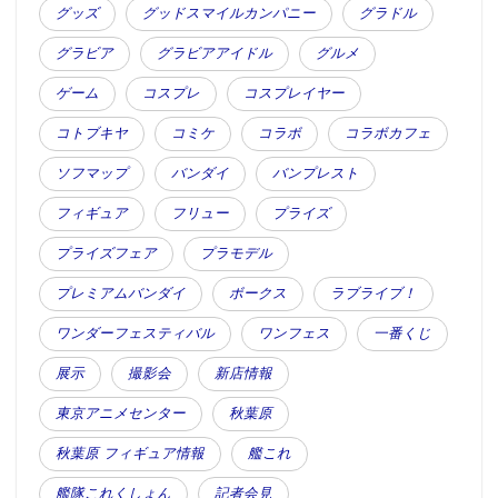
グッズ
グッドスマイルカンパニー
グラドル
グラビア
グラビアアイドル
グルメ
ゲーム
コスプレ
コスプレイヤー
コトブキヤ
コミケ
コラボ
コラボカフェ
ソフマップ
バンダイ
バンプレスト
フィギュア
フリュー
プライズ
プライズフェア
プラモデル
プレミアムバンダイ
ボークス
ラブライブ！
ワンダーフェスティバル
ワンフェス
一番くじ
展示
撮影会
新店情報
東京アニメセンター
秋葉原
秋葉原 フィギュア情報
艦これ
艦隊これくしょん
記者会見