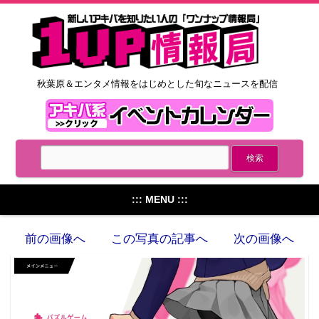
秋葉原＆エンタメ情報をはじめとした旬なニュースを配信
::: MENU :::
前の画像へ
この写真の記事へ
次の画像へ