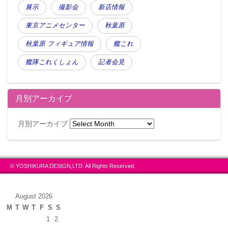
展示
撮影会
新店情報
東京アニメセンター
秋葉原
秋葉原 フィギュア情報
艦これ
艦隊これくしょん
記者会見
月別アーカイブ
月別アーカイブ
© YOSHIKURA DESIGN,LTD. All Rights Reserved.
August 2026
M
T
W
T
F
S
S
1
2