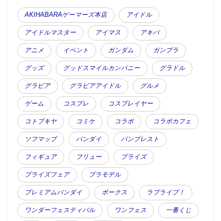
AKIHABARAゲーマーズ本店
アイドル
アイドルマスター
アイマス
アキバ
アニメ
イベント
ガンダム
ガンプラ
グッズ
グッドスマイルカンパニー
グラドル
グラビア
グラビアアイドル
グルメ
ゲーム
コスプレ
コスプレイヤー
コトブキヤ
コミケ
コラボ
コラボカフェ
ソフマップ
バンダイ
バンプレスト
フィギュア
フリュー
プライズ
プライズフェア
プラモデル
プレミアムバンダイ
ボークス
ラブライブ！
ワンダーフェスティバル
ワンフェス
一番くじ