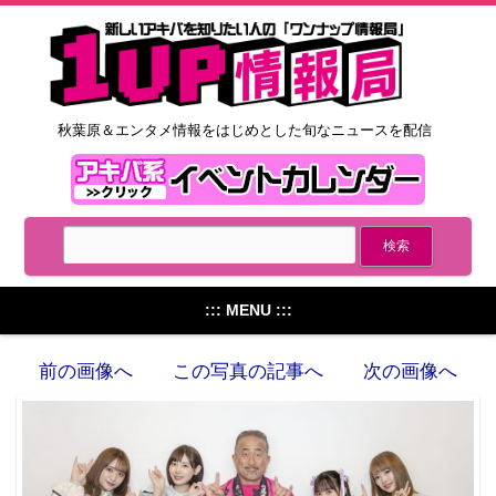
秋葉原＆エンタメ情報をはじめとした旬なニュースを配信
::: MENU :::
前の画像へ
この写真の記事へ
次の画像へ