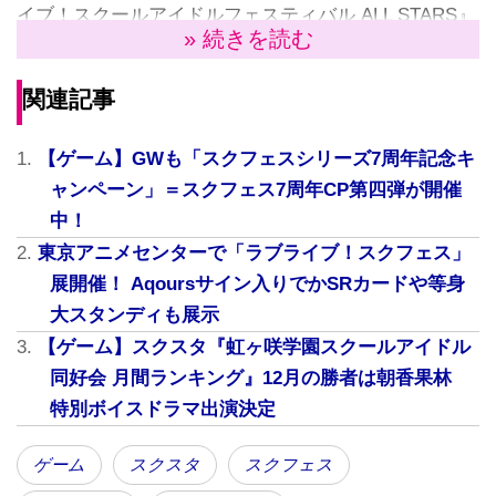
イブ！スクールアイドルフェスティバル ALL STARS』
» 続きを読む
（以下、スクスタ） において、「スクフェスシリーズ
7周年記念キャンペーン」の第七弾となる「スクフェス
関連記事
7周年キャンペーン」第一弾が4月5日（月）より開催中
だ。
【ゲーム】GWも「スクフェスシリーズ7周年記念キ
「スクフェス7周年キャンペーン」の楽しみ方
ャンペーン」＝スクフェス7周年CP第四弾が開催
中！
「スクフェス7周年キャンペーン」では、期間中、限定
東京アニメセンターで「ラブライブ！スクフェス」
課題やスクフェス7周年運試しおみくじなどから、[7周
展開催！ Aqoursサイン入りでかSRカードや等身
年]花束をゲットできる。
大スタンディも展示
[7周年]花束は『スクフェス7周年キャンペーン』のさ
【ゲーム】スクスタ『虹ヶ咲学園スクールアイドル
まざまな場面で使用できるアイテムで、3/20(金)16:00
同好会 月間ランキング』12月の勝者は朝香果林
から4/14(火)23:59までの期間中は「スクフェス7周年前
特別ボイスドラマ出演決定
夜祭レクリエーション」にて使用できる。
■スクフェス7周年前夜祭レクリエーションとは？
ゲーム
スクスタ
スクフェス
スクフェス7周年前夜祭レクリエーションは好きな選択