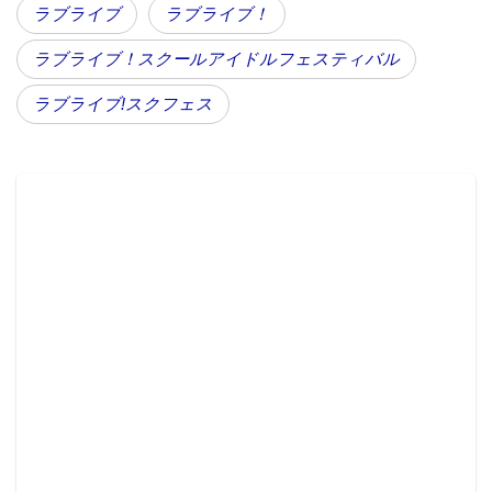
ラブライブ
ラブライブ！
肢を選んで投票するイベントです。
7周年のレクリエーションでは、7周年にふさわしいお
ラブライブ！スクールアイドルフェスティバル
題で、3回に分けて開催します！
ラブライブ!スクフェス
投票数が多い方の選択肢は、モチーフ称号にして参加
者全員にプレゼントいたします。
また、過去に開催されたレクリエーションイベントで
ゲットできなかった称号をゲットできるチャンス！
開催期間はシールSHOPもぜひチェックしてみてくだ
さいね。
【開催期間】
第1回：3/20（金）16：00から3/28（土）23：59まで
第2回：3/29（日）0：00から4/6（月）23：59まで
第3回：4/7（火）0:00から4/14（火）23:59まで
・第3回のお題はこちら！
スクフェス7周年に伝えたい思いは？
選択肢：ありがとう！ or おめでとう！ or だいすき！