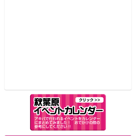
その他にも嬉しいキャンペーンが盛り沢山。公式サイ
ト、ツイッター等でチェックしよう！
【スクフェス関連公式ページ】
・スクフェスポータルサイト：
https://lovelive.bushimo.jp/
・スクフェス公式ページ：
https://lovelive-
sif.bushimo.jp/
【スクフェス公式twitter】 @lovelive_SIF
©2013 プロジェクトラブライブ！ ©2017 プロジェクトラブライブ！サ
ンシャイン!! ©KLabGames ©bushiroad