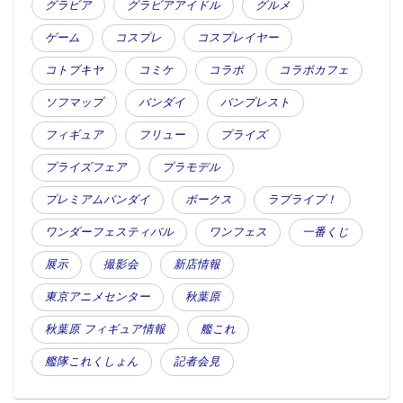
グラビア
グラビアアイドル
グルメ
ゲーム
コスプレ
コスプレイヤー
コトブキヤ
コミケ
コラボ
コラボカフェ
ソフマップ
バンダイ
バンプレスト
フィギュア
フリュー
プライズ
プライズフェア
プラモデル
プレミアムバンダイ
ボークス
ラブライブ！
ワンダーフェスティバル
ワンフェス
一番くじ
展示
撮影会
新店情報
東京アニメセンター
秋葉原
秋葉原 フィギュア情報
艦これ
艦隊これくしょん
記者会見