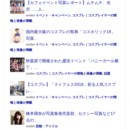
が上乗せされると記載がある。一人につき手数料1万円
【カフェイベント写真レポート】ムチムチ、光
をとる部分で帳尻があっていると思う」（Ａ氏）と話
沢……人...
under
イベント・キャンペーン
,
コスプレ｜コスプレイヤーの情
す。
報と画像が満載
●編集部オススメ
国内最大級のコスプレの祭典「コスホリック18」
写真...
under
イベント・キャンペーン
,
コスプレ｜コスプレイヤーの情
・ドワンゴがコスプレイヤー派遣など代理
報と画像が満載
店事業に本格参入
秋葉原で開催された盛況イベント「バニーガール横
丁」...
under
コスプレ｜コスプレイヤーの情報と画像が満載
,
話題
・人気急上昇中の五木あきら ジムトレで
【コスプレ】「ストフェス2018」彩る人気コスプ
仕上げた美ボディ披露
レ...
under
イベント・キャンペーン
,
コスプレ｜コスプレイヤーの情
報と画像が満載
橋本環奈が写真集発売直前、セクシー写真など17
点の...
under
芸能・アイドル