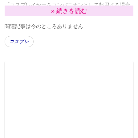
「コスプレイヤーをコンパニオンとして起用する場合
» 続きを読む
もあれば、ブース内でプチ撮影会を実施するケースも
あり、色々な使い方ができる。人だかりを創出するの
関連記事は今のところありません
にいまは重要なコンテンツ」だと位置づけている。
人気があるコスプレイヤーは、Twitterで多くのファン
コスプレ
を抱えている。1回のつぶやきで広く情報拡散できるこ
とは強い武器になっている。RTやいいねなど「数字」
でわかる盛り上がりは、「クライアントに評価されや
すいポイント」（Ａ氏）だ。
「なので、フォロワー多い子を起用するのは最低条
件。ただアサインがそう簡単にいかない場合も多い。
そういう場合は単価の安いコスプレイヤーを何人か起
用して、フォロワー数を合算してクライアントに提案
している。コスプレイヤーは、学生とかフリーターが
多いですから、打ち合わせのすっぽかし、当日遅刻、
ギャラなど起用に関することで揉めることもよくあり