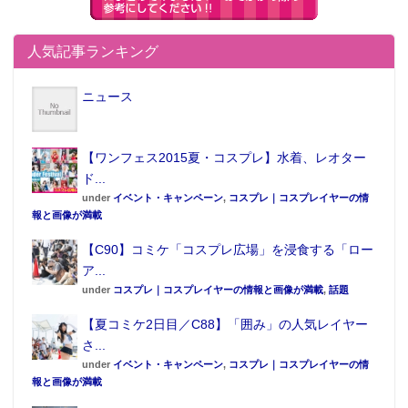
が運営している』というだけで信頼度がある。名前が
出ているコスプレイヤーもみな事務所所属なので、安
人気記事ランキング
定感はある」と一定の評価をする。
さらに注目すべきはコスプレエージェンシーが受注金
ニュース
額の相場をwebに出しているところだ。ポスターや撮
影などの撮影は2万円〜、イベントモデルは3万円〜、
海外へのイベント出演は10万円〜となっていて、コス
【ワンフェス2015夏・コスプレ】水着、レオター
ド...
プレイヤーのランクや業務内容によって金額が変わる
under
イベント・キャンペーン
,
コスプレ｜コスプレイヤーの情
ものと見られている。
報と画像が満載
「コスプレイヤー起用案件は、本当にピンキリ。衣装
【C90】コミケ「コスプレ広場」を浸食する「ロー
制作と一緒に1000万円くらいの予算をかけるプロジェ
ア...
クトもあれば、『3人起用で合計2万円の予算で』とい
under
コスプレ｜コスプレイヤーの情報と画像が満載
,
話題
われるケースもある。『コスプレエージェンシー』の
【夏コミケ2日目／C88】「囲み」の人気レイヤー
価格は一見安く見えるが、おおよそ相場通りで悪くな
さ...
いのでは。サイトを読むとサービスを利用する企業
under
イベント・キャンペーン
,
コスプレ｜コスプレイヤーの情
報と画像が満載
は、さらに手数料1万円、進行管理料として全体の10％