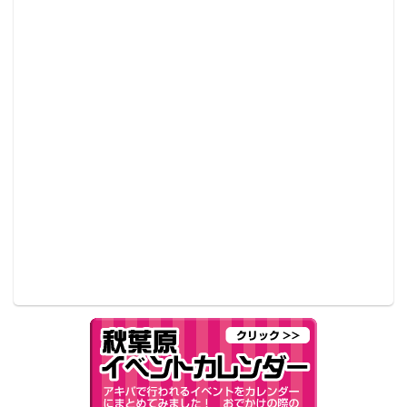
ますよ。いかに互いの信頼関係つくっておくかが重要
で、骨が折れるのは間違いないですね（笑）」（Ａ
氏）。
依頼金額は「相場通り」
Ａ氏はもともと秋葉原のメイ
ド喫茶でマネージャーをして
いた人物だ。同業者を見渡す
と、芸プロ元関係者が運営し
ている会社から、アマチュア
カメラマンあがりで副業とし
※写真はイメージ
てやっている“自称マネージャ
ー”まで玉石混交だという。
「今回のコスプレエージェンシーのように『ドワンゴ