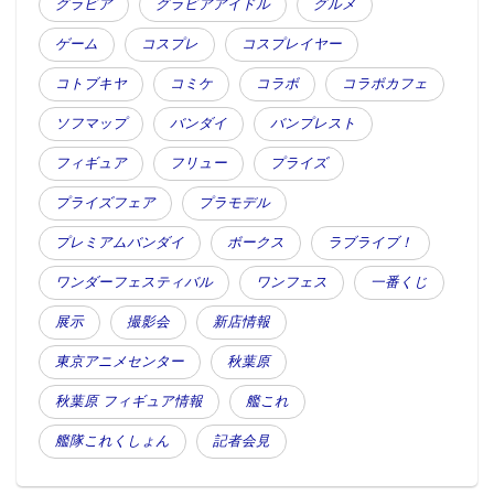
グラビア
グラビアアイドル
グルメ
ゲーム
コスプレ
コスプレイヤー
コトブキヤ
コミケ
コラボ
コラボカフェ
ソフマップ
バンダイ
バンプレスト
フィギュア
フリュー
プライズ
プライズフェア
プラモデル
プレミアムバンダイ
ボークス
ラブライブ！
ワンダーフェスティバル
ワンフェス
一番くじ
展示
撮影会
新店情報
東京アニメセンター
秋葉原
秋葉原 フィギュア情報
艦これ
艦隊これくしょん
記者会見