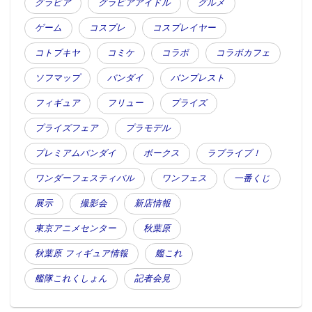
グラビア
グラビアアイドル
グルメ
ゲーム
コスプレ
コスプレイヤー
コトブキヤ
コミケ
コラボ
コラボカフェ
ソフマップ
バンダイ
バンプレスト
フィギュア
フリュー
プライズ
プライズフェア
プラモデル
プレミアムバンダイ
ボークス
ラブライブ！
ワンダーフェスティバル
ワンフェス
一番くじ
展示
撮影会
新店情報
東京アニメセンター
秋葉原
秋葉原 フィギュア情報
艦これ
艦隊これくしょん
記者会見