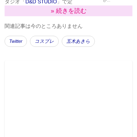
が…
タジオ「
D&D STUDIO
」で定
期的に汗を流しているよう
» 続きを読む
で、4月2日（月）トレーニング後にTwitterを更新。ス
関連記事は今のところありません
ポーツブラ、レギンス姿で鍛え上がった腹筋を披露し
ている。
Twitter
コスプレ
五木あきら
普段コスプレ衣装姿を公開している五木さんにとっ
て、スポーツウェアの写真は珍しく、これまでの印象
とはガラリと変わった大人っぽいカットだった。それ
もあってか、つぶやきには約300リツイート、3000い
いねが入るほどの反響。
打ち合わせ後にジム行ってきた〜。今日のメニュ
ーきつかった
この前リクエストあったからポニーテールにした
@DDstudio_0102
pic.twitter.com/fbdt0CVsK5
— 五木あきら (@itsuki_akira)
2018年4月2日