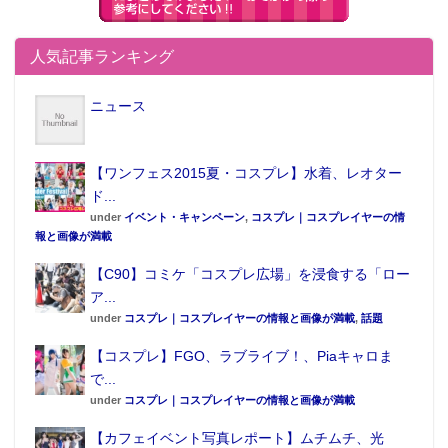
●編集部オススメ
人気記事ランキング
・セクシーなサイバー系衣装に身を包んだ
五木
ニュース
【ワンフェス2015夏・コスプレ】水着、レオター
・伊織もえ「ラビットランジェリー」でフ
ァン悩殺
ド...
under
イベント・キャンペーン
,
コスプレ｜コスプレイヤーの情
報と画像が満載
【C90】コミケ「コスプレ広場」を浸食する「ロー
ア...
under
コスプレ｜コスプレイヤーの情報と画像が満載
,
話題
【コスプレ】FGO、ラブライブ！、Piaキャロま
で...
under
コスプレ｜コスプレイヤーの情報と画像が満載
【カフェイベント写真レポート】ムチムチ、光