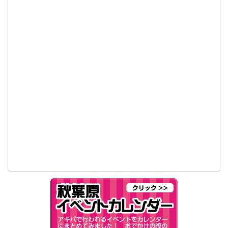
ファンからは「スタイルやばっ！」「なんてスレンダ
ー」「もはやインストラクターみたい」など驚いた様
子でツイートするファンが多く、五木さんは「意外と
好評だからトレーニングウェアのバリエーション増や
したいな（笑）」と4日（水）にも写真を投稿。引き締
まった美ボディを惜しげも無く公開した。
今日もジム行ってきたよ〜！
ジムのツイート、意外と好評だからトレーニング
ウェアのバリエーション増やしたいな
笑
あきらが通ってるDD studioさんがモニター募集中
みたいなので、興味ある人はTwitterチェックして
みてくださいっ
pic.twitter.com/YzZq27nNeD
— 五木あきら (@itsuki_akira)
2018年4月4日