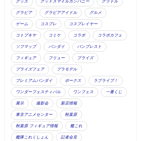
グッズ
グッドスマイルカンパニー
グラドル
グラビア
グラビアアイドル
グルメ
ゲーム
コスプレ
コスプレイヤー
コトブキヤ
コミケ
コラボ
コラボカフェ
ソフマップ
バンダイ
バンプレスト
フィギュア
フリュー
プライズ
プライズフェア
プラモデル
プレミアムバンダイ
ボークス
ラブライブ！
ワンダーフェスティバル
ワンフェス
一番くじ
展示
撮影会
新店情報
東京アニメセンター
秋葉原
秋葉原 フィギュア情報
艦これ
艦隊これくしょん
記者会見