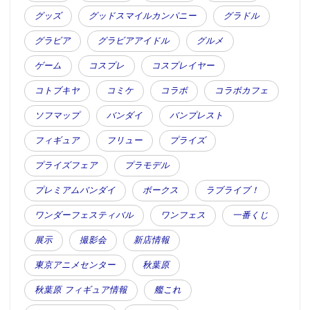
グッズ
グッドスマイルカンパニー
グラドル
グラビア
グラビアアイドル
グルメ
ゲーム
コスプレ
コスプレイヤー
コトブキヤ
コミケ
コラボ
コラボカフェ
ソフマップ
バンダイ
バンプレスト
フィギュア
フリュー
プライズ
プライズフェア
プラモデル
プレミアムバンダイ
ボークス
ラブライブ！
ワンダーフェスティバル
ワンフェス
一番くじ
展示
撮影会
新店情報
東京アニメセンター
秋葉原
秋葉原 フィギュア情報
艦これ