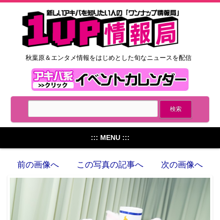
秋葉原＆エンタメ情報をはじめとした旬なニュースを配信
::: MENU :::
前の画像へ
この写真の記事へ
次の画像へ