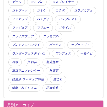
ゲーム
コスプレ
コスプレイヤー
コトブキヤ
コミケ
コラボ
コラボカフェ
ソフマップ
バンダイ
バンプレスト
フィギュア
フリュー
プライズ
プライズフェア
プラモデル
プレミアムバンダイ
ボークス
ラブライブ！
ワンダーフェスティバル
ワンフェス
一番くじ
展示
撮影会
新店情報
東京アニメセンター
秋葉原
秋葉原 フィギュア情報
艦これ
艦隊これくしょん
記者会見
月別アーカイブ