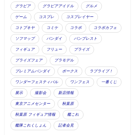
グラビア
グラビアアイドル
グルメ
ゲーム
コスプレ
コスプレイヤー
コトブキヤ
コミケ
コラボ
コラボカフェ
ソフマップ
バンダイ
バンプレスト
フィギュア
フリュー
プライズ
プライズフェア
プラモデル
プレミアムバンダイ
ボークス
ラブライブ！
ワンダーフェスティバル
ワンフェス
一番くじ
展示
撮影会
新店情報
東京アニメセンター
秋葉原
秋葉原 フィギュア情報
艦これ
艦隊これくしょん
記者会見