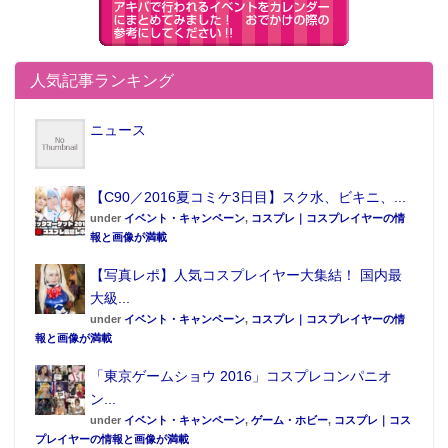
人気記事ランキング
ニュース
【C90／2016夏コミケ3日目】スク水、ビキニ、...
under
イベント・キャンペーン
,
コスプレ｜コスプレイヤーの情
報と画像が満載
SpiceSeed
「ジャギ&バイク」紹介ページ
【写真レポ】人気コスプレイヤー大集結！ 国内最
大級...
under
イベント・キャンペーン
,
コスプレ｜コスプレイヤーの情
●編集部オススメ
報と画像が満載
「東京ゲームショウ 2016」コスプレコンパニオ
・【WF2018冬】ヤンジャン表紙で話題沸騰
ン...
中の伊織もえが「ワンフェス」登場
under
イベント・キャンペーン
,
ゲーム・ホビー
,
コスプレ｜コス
プレイヤーの情報と画像が満載