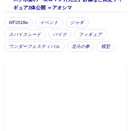
ギュア3体公開 ＝アオシマ
WF2018w
イベント
ジャギ
スパイスシード
バイク
フィギュア
ヘルメットと裸に革ジャン姿でバイクにまたがり、シ
ワンダーフェスティバル
北斗の拳
模型
ョットガンの銃口を向けるポージングは、独特の威圧
感があった。マスターモデル（原型）の忠実なコピー
としては最も精巧で、美しい造形をほぼそのまま複製
することが可能な、レジンキャストを使用。胸に刻ま
れた7つの傷やバイクの細部にまで緻密な造形・塗装で
精巧に再現している。価格は19万3,000円（税抜）で完
全受注制。