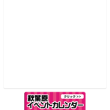
原型師は依田直也氏。原作のキャラクターのフォルム
を忠実に立体再現する能力に秀でており、造形から塗
装までこなせるオールラウンドの原型師として、
SpiceSeedのヒット商品を生み出している人物だ。
本商品「ジャギ&バイク」は現在発売中の商品で、ロ
ゴ付き専用ベースが付属。フィギュアをそのまま飾っ
て楽しむことはもちろん、更にフィギュアをライトア
ップすることができるLEDライト付きもある。