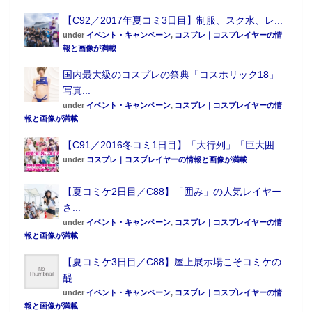
【C92／2017年夏コミ3日目】制服、スク水、レ...
・【北斗の拳収録イベント】ケンコバは
under
イベント・キャンペーン
,
コスプレ｜コスプレイヤーの情
「行きつけ店の閉店」思い出し絶叫
報と画像が満載
国内最大級のコスプレの祭典「コスホリック18」
写真...
under
イベント・キャンペーン
,
コスプレ｜コスプレイヤーの情
報と画像が満載
【C91／2016冬コミ1日目】「大行列」「巨大囲...
under
コスプレ｜コスプレイヤーの情報と画像が満載
【夏コミケ2日目／C88】「囲み」の人気レイヤー
さ...
under
イベント・キャンペーン
,
コスプレ｜コスプレイヤーの情
報と画像が満載
この記事が気に入ったらフォローしよう
【夏コミケ3日目／C88】屋上展示場こそコミケの
醍...
under
イベント・キャンペーン
,
コスプレ｜コスプレイヤーの情
報と画像が満載