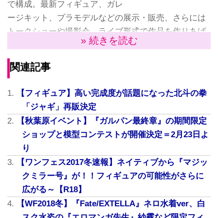
で構成。最新フィギュア、ガレ
ージキット、プラモデルなどの展示・販売、さらには
トークショーや撮影会、ライブ形式で作品を作りあげ
» 続きを読む
るショーなど、模型好きには堪らないイベントとなっ
ている。
関連記事
フィギュアメーカーの「SpiceSeed」では、『北斗の
拳』に登場する「ジャギ」のフィギュアが展示。ジャ
【フィギュア】高い完成度が話題になった北斗の拳
ギの極悪非道さを演出した展示に、多くのフィギュア
「ジャギ」再販決定
ファンがシャッターを切っていた。
【秋葉原イベント】『ガルパン最終章』の期間限定
ショップと模型コンテストが開催決定＝2月23日よ
り
【ワンフェス2017冬速報】ネイティブから『マジッ
クミラー号』が！！フィギュアの可能性がさらに
広がる～【R18】
【WF2018冬】『Fate/EXTELLA』ネロ水着ver、白
スク水姿の『エロマンガ先生』紗霧など限定フィ