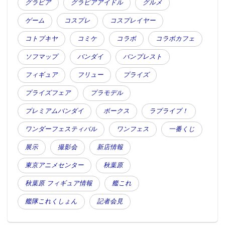
グラビア
グラビアアイドル
グルメ
ゲーム
コスプレ
コスプレイヤー
コトブキヤ
コミケ
コラボ
コラボカフェ
ソフマップ
バンダイ
バンプレスト
フィギュア
フリュー
プライズ
プライズフェア
プラモデル
プレミアムバンダイ
ボークス
ラブライブ！
ワンダーフェスティバル
ワンフェス
一番くじ
展示
撮影会
新店情報
東京アニメセンター
秋葉原
秋葉原 フィギュア情報
艦これ
艦隊これくしょん
記者会見