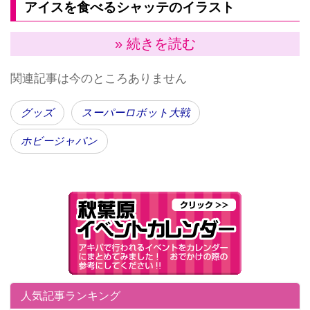
アイスを食べるシャッテのイラスト
立体マウスパッドは、なんと等身大サイズ。従来製品
» 続きを読む
の約４倍を誇る圧巻のサイズで、まるでシャッテが手
関連記事は今のところありません
元で横になっているよう。触り心地も抜群だ。
グッズ
スーパーロボット大戦
ホビージャパン
人気記事ランキング