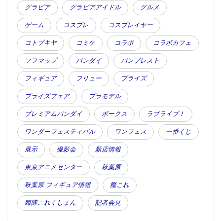
グラビア
グラビアアイドル
グルメ
ゲーム
コスプレ
コスプレイヤー
コトブキヤ
コミケ
コラボ
コラボカフェ
ソフマップ
バンダイ
バンプレスト
フィギュア
フリュー
プライズ
プライズフェア
プラモデル
プレミアムバンダイ
ボークス
ラブライブ！
ワンダーフェスティバル
ワンフェス
一番くじ
展示
撮影会
新店情報
東京アニメセンター
秋葉原
秋葉原 フィギュア情報
艦これ
艦隊これくしょん
記者会見