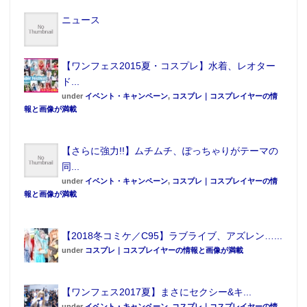
ニュース
シャッテ抱き枕(表)
シャッテ抱き枕(裏)
シャッテ立体マウスパッ
【ワンフェス2015夏・コスプレ】水着、レオター
ド
ド...
under
イベント・キャンペーン
,
コスプレ｜コスプレイヤーの情
いずれの商品も通販のみの販売。今後、ホビージャパ
報と画像が満載
ンオンラインショップ、mazon ホビージャパン公式
SHOPにて注文を受け付ける予定だ。
【さらに強力!!】ムチムチ、ぽっちゃりがテーマの
同...
商品概要
under
イベント・キャンペーン
,
コスプレ｜コスプレイヤーの情
報と画像が満載
スーパーロボット大戦Ｘ－Ω 等 “乳” 大立体マウスパ
ッド
【2018冬コミケ／C95】ラブライブ、アズレン…...
シャッテ・ジュードヴェステン
under
コスプレ｜コスプレイヤーの情報と画像が満載
●価格／19,980円（税込）
●発売／2018年3月下旬発売予定
【ワンフェス2017夏】まさにセクシー&キ...
●サイズ／約縦500㎜×400㎜
under
イベント・キャンペーン
,
コスプレ｜コスプレイヤーの情