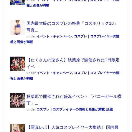
本体重量約1,700g ジェル重量約1,300g 胸部分の厚
報と画像が満載
み約60㎜
●素材／布（ポリエステル・ポリウレタン）、PUジェ
国内最大級のコスプレの祭典「コスホリック18」
ル、PVC
写真...
under
イベント・キャンペーン
,
コスプレ｜コスプレイヤーの情
●イラスト／渡邉 亘
報と画像が満載
●発売元／ホビージャパン
スーパーロボット大戦Ｘ－Ω 抱き枕カバー
【たくさんの兎さん】秋葉原で開催された1日限定
シャッテ・ジュードヴェステン
イベ...
●価格／12,960円（税込）
under
イベント・キャンペーン
,
コスプレ｜コスプレイヤーの情
報と画像が満載
●発売／2018年3月下旬発売予定
●サイズ／縦1600mm × 横500mm
※抱き枕本体は付属いたしません。
秋葉原で開催された盛況イベント「バニーガール横
丁」...
●素材／ライクトロン（2wayトリコット）
under
コスプレ｜コスプレイヤーの情報と画像が満載
,
話題
●イラスト／渡邉 亘
●発売元／ホビージャパン
【写真レポ】人気コスプレイヤー大集結！ 国内最
©SRWOG PROJECT