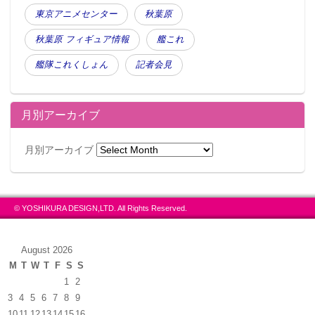
東京アニメセンター
秋葉原
秋葉原 フィギュア情報
艦これ
艦隊これくしょん
記者会見
月別アーカイブ
月別アーカイブ
© YOSHIKURA DESIGN,LTD. All Rights Reserved.
August 2026
M
T
W
T
F
S
S
1
2
3
4
5
6
7
8
9
10
11
12
13
14
15
16