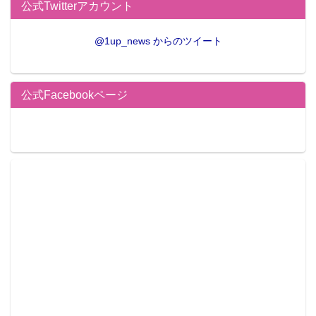
公式Twitterアカウント
@1up_news からのツイート
公式Facebookページ