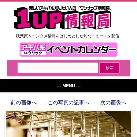
秋葉原＆エンタメ情報をはじめとした旬なニュースを配信
::: MENU :::
前の画像へ
この写真の記事へ
次の画像へ