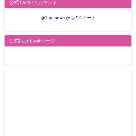
公式Twitterアカウント
@1up_news からのツイート
公式Facebookページ