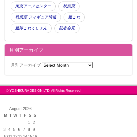
東京アニメセンター
秋葉原
秋葉原 フィギュア情報
艦これ
艦隊これくしょん
記者会見
月別アーカイブ
月別アーカイブ
© YOSHIKURA DESIGN,LTD. All Rights Reserved.
August 2026
M
T
W
T
F
S
S
1
2
3
4
5
6
7
8
9
10
11
12
13
14
15
16