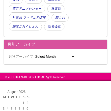
東京アニメセンター
秋葉原
秋葉原 フィギュア情報
艦これ
艦隊これくしょん
記者会見
月別アーカイブ
月別アーカイブ
© YOSHIKURA DESIGN,LTD. All Rights Reserved.
August 2026
M
T
W
T
F
S
S
1
2
3
4
5
6
7
8
9