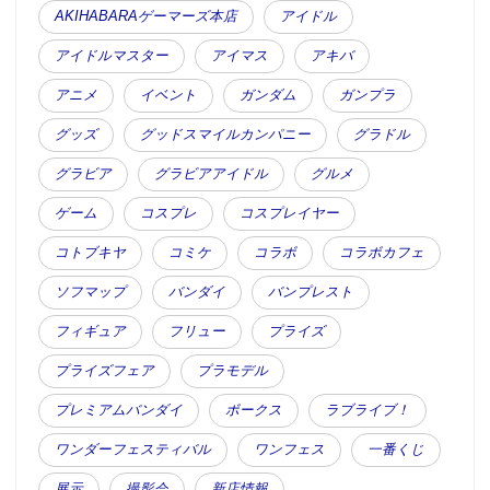
AKIHABARAゲーマーズ本店
アイドル
アイドルマスター
アイマス
アキバ
アニメ
イベント
ガンダム
ガンプラ
グッズ
グッドスマイルカンパニー
グラドル
グラビア
グラビアアイドル
グルメ
ゲーム
コスプレ
コスプレイヤー
コトブキヤ
コミケ
コラボ
コラボカフェ
ソフマップ
バンダイ
バンプレスト
フィギュア
フリュー
プライズ
プライズフェア
プラモデル
プレミアムバンダイ
ボークス
ラブライブ！
ワンダーフェスティバル
ワンフェス
一番くじ
展示
撮影会
新店情報