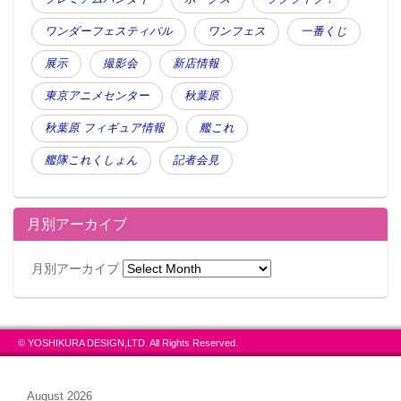
ワンダーフェスティバル
ワンフェス
一番くじ
展示
撮影会
新店情報
東京アニメセンター
秋葉原
秋葉原 フィギュア情報
艦これ
艦隊これくしょん
記者会見
月別アーカイブ
月別アーカイブ
© YOSHIKURA DESIGN,LTD. All Rights Reserved.
August 2026