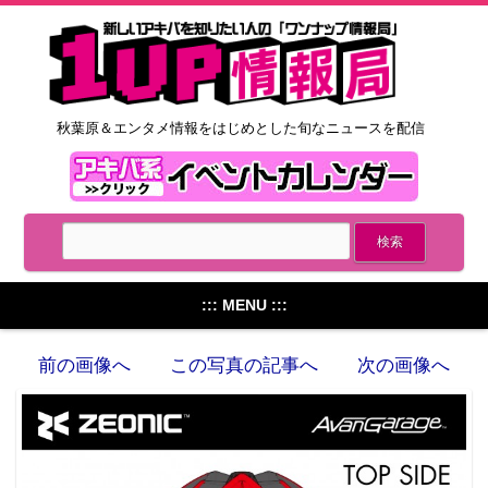
秋葉原＆エンタメ情報をはじめとした旬なニュースを配信
::: MENU :::
前の画像へ
この写真の記事へ
次の画像へ