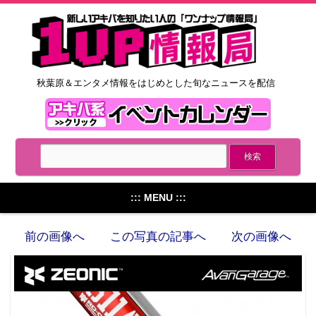
秋葉原＆エンタメ情報をはじめとした旬なニュースを配信
::: MENU :::
前の画像へ
この写真の記事へ
次の画像へ