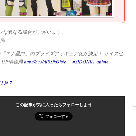
ンな異なる場合がございます。
作局
「エナ星白」のプライズフィギュア化が決定！ サイズは
１UP情報局
http://t.co/tR93fxOiNb
#SIDONIA_anime
 11月 7
この記事が気に入ったらフォローしよう