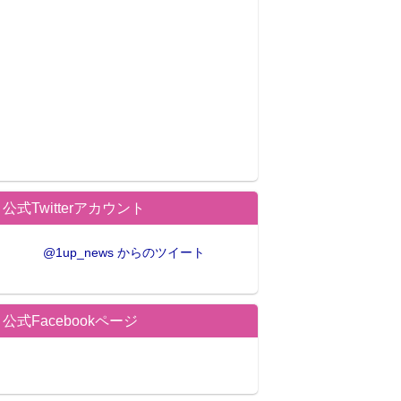
公式Twitterアカウント
@1up_news からのツイート
公式Facebookページ