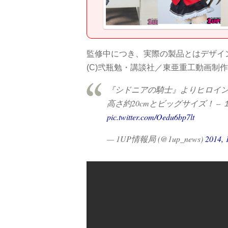
監修中につき、実際の製品とはデザイ
(C)弐瓶勉・講談社／東亜重工動画制
『シドニアの騎士』よりヒロイン
高さ約20cmとビッグサイズ！ – 
pic.twitter.com/Oedu6bp7lt
— 1UP情報局 (@1up_news)
2014,