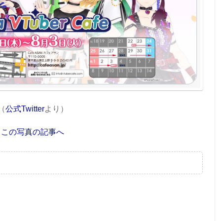
（
公式Twitter
より）
この写真の記事へ