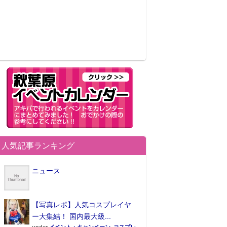
人気記事ランキング
ニュース
【写真レポ】人気コスプレイヤ
ー大集結！ 国内最大級...