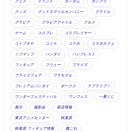
アニメ
イベント
ガンダム
ガンプラ
グッズ
グッドスマイルカンパニー
グラドル
グラビア
グラビアアイドル
グルメ
ゲーム
コスプレ
コスプレイヤー
コトブキヤ
コミケ
コラボ
コラボカフェ
ソフマップ
バンダイ
バンプレスト
フィギュア
フリュー
プライズ
プライズフェア
プラモデル
プレミアムバンダイ
ボークス
ラブライブ！
ワンダーフェスティバル
ワンフェス
一番くじ
展示
撮影会
新店情報
東京アニメセンター
秋葉原
秋葉原 フィギュア情報
艦これ