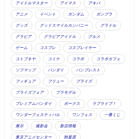
アイドルマスター
アイマス
アキバ
アニメ
イベント
ガンダム
ガンプラ
グッズ
グッドスマイルカンパニー
グラドル
グラビア
グラビアアイドル
グルメ
ゲーム
コスプレ
コスプレイヤー
コトブキヤ
コミケ
コラボ
コラボカフェ
ソフマップ
バンダイ
バンプレスト
フィギュア
フリュー
プライズ
プライズフェア
プラモデル
プレミアムバンダイ
ボークス
ラブライブ！
ワンダーフェスティバル
ワンフェス
一番くじ
展示
撮影会
新店情報
東京アニメセンター
秋葉原