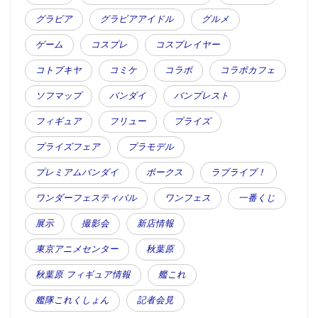
グラビア
グラビアアイドル
グルメ
ゲーム
コスプレ
コスプレイヤー
コトブキヤ
コミケ
コラボ
コラボカフェ
ソフマップ
バンダイ
バンプレスト
フィギュア
フリュー
プライズ
プライズフェア
プラモデル
プレミアムバンダイ
ボークス
ラブライブ！
ワンダーフェスティバル
ワンフェス
一番くじ
展示
撮影会
新店情報
東京アニメセンター
秋葉原
秋葉原 フィギュア情報
艦これ
艦隊これくしょん
記者会見