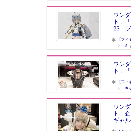
ワンダ
ト：「W
23」
【フィ
ト・キ
ワンダ
ト：「
【フィ
ト・キ
ワンダ
ト：企
ギャル