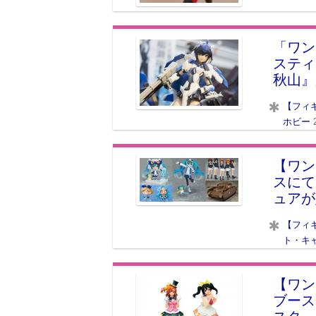
「ワン
スティ
秋山』
【フィ
ホビー
【ワンフ
スにて
ュアが
【フィ
ト・キ
【ワン
ブース