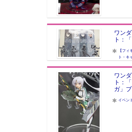
ワンダ
ト：「
【フィ
ト・キ
ワンダ
ト：「
ガ」ブ
イベン