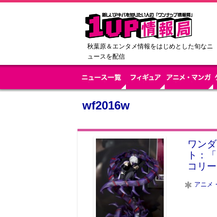
秋葉原＆エンタメ情報をはじめとした旬なニ
ュースを配信
wf2016w
ワンダ
ト：「
コリー
アニメ