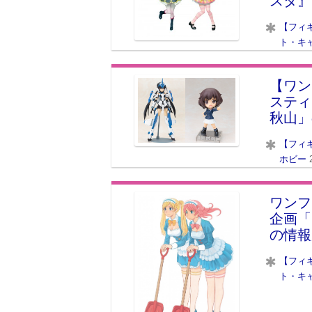
スタ』
【フィ
ト・キ
【ワン
スティ
秋山」
【フィ
ホビー
ワンフ
企画「
の情報
【フィ
ト・キ