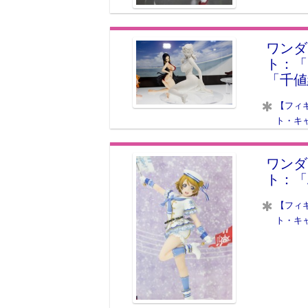
ワンダ
ト：「
「千値
【フィ
ト・キ
ワンダ
ト：「
【フィ
ト・キ