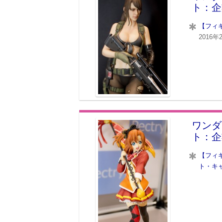
ト：企
【フィ
2016年
ワンダ
ト：企
【フィ
ト・キ