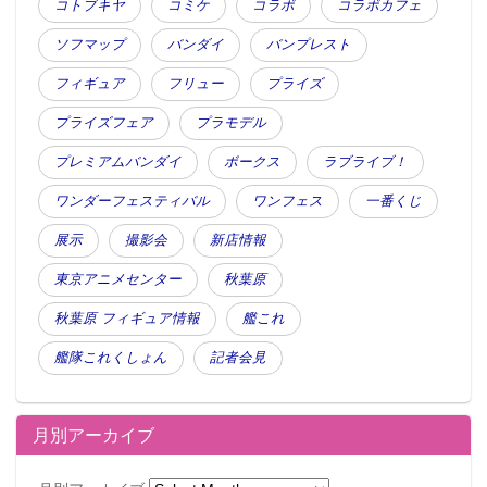
コトブキヤ
コミケ
コラボ
コラボカフェ
ソフマップ
バンダイ
バンプレスト
フィギュア
フリュー
プライズ
プライズフェア
プラモデル
プレミアムバンダイ
ボークス
ラブライブ！
ワンダーフェスティバル
ワンフェス
一番くじ
1
2
3
4
...
»
最後 »
展示
撮影会
新店情報
東京アニメセンター
秋葉原
秋葉原 フィギュア情報
艦これ
艦隊これくしょん
記者会見
月別アーカイブ