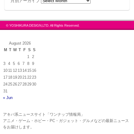
月別アーカイブ
この記事が気に入ったらフォローしよう
© YOSHIKURA DESIGN,LTD. All Rights Reserved.
August 2026
M
T
W
T
F
S
S
1
2
3
4
5
6
7
8
9
10
11
12
13
14
15
16
17
18
19
20
21
22
23
24
25
26
27
28
29
30
31
« Jun
アキバ系ニュースサイト「ワンナップ情報局」
アニメ・ゲーム・ホビー・PC・ガジェット・グルメなどの最新ニュース
をお届けします。