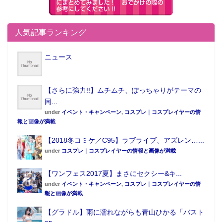
人気記事ランキング
キサラギ
ニュース
【さらに強力!!】ムチムチ、ぽっちゃりがテーマの
同...
under
イベント・キャンペーン
,
コスプレ｜コスプレイヤーの情
報と画像が満載
【2018冬コミケ／C95】ラブライブ、アズレン…...
under
コスプレ｜コスプレイヤーの情報と画像が満載
【ワンフェス2017夏】まさにセクシー&キ...
under
イベント・キャンペーン
,
コスプレ｜コスプレイヤーの情
報と画像が満載
【グラドル】雨に濡れながらも青山ひかる「バスト