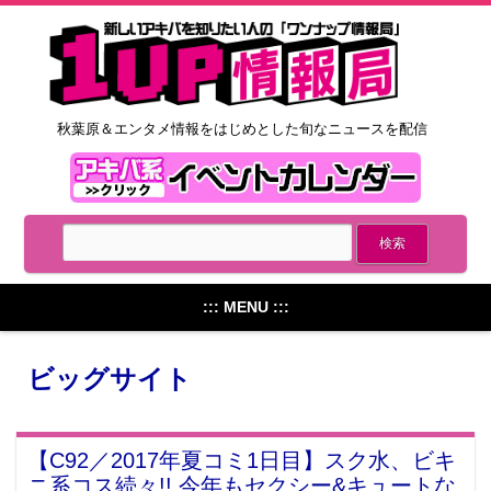
秋葉原＆エンタメ情報をはじめとした旬なニュースを配信
::: MENU :::
ビッグサイト
【C92／2017年夏コミ1日目】スク水、ビキ
ニ系コス続々!! 今年もセクシー&キュートな