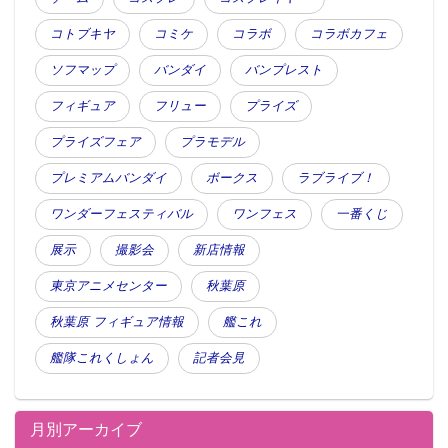
コトブキヤ
コミケ
コラボ
コラボカフェ
ソフマップ
バンダイ
バンプレスト
フィギュア
フリュー
プライズ
プライズフェア
プラモデル
プレミアムバンダイ
ボークス
ラブライブ！
ワンダーフェスティバル
ワンフェス
一番くじ
展示
撮影会
新店情報
東京アニメセンター
秋葉原
秋葉原 フィギュア情報
艦これ
艦隊これくしょん
記者会見
月別アーカイブ