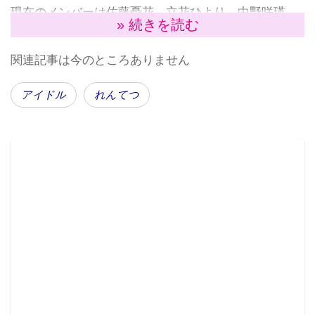
現在のメンバーは佐藤憂花、立花ひより、中野咲瑛
» 続きを読む
（※候補生）の3人。「異世界アイドル」をコンセプト
に、元アイドルの
新矢さつき
さんが世界配信を狙って
関連記事は今のところありません
プロデュースするということで、以前から秋葉原界隈
で話題になっていた。新矢さんは、秋葉原で活躍して
アイドル
れんてつ
いた人気アイドルユニットの元メンバー。アイドル活
動の酸いも甘いも知る彼女が今後どのようにユニット
をプロデュースしていくのか、期待が集まっている。
▲佐藤憂花（ゆうか）さ
▲立花ひよりさん
▲中野咲瑛（さえ）さん
ん
デビューイベントは二人で!
今回は佐藤憂花と立花ひより、2人の正規メンバーによ