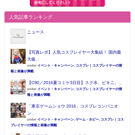
人気記事ランキング
デビューライブ後のコメント
ニュース
●佐藤憂花（さとうゆうか）
【写真レポ】人気コスプレイヤー大集結！ 国内最
Twitter：
@imt_satoyuka
大級...
誕生日:9月21日
under
イベント・キャンペーン
,
コスプレ｜コスプレイヤーの情
身長: 163cm
報と画像が満載
メンバーカラー:紫
【C90／2016夏コミケ3日目】スク水、ビキニ、...
特技／趣味:アイドル研究、フリコピ、動画、アニメ、
under
イベント・キャンペーン
,
コスプレ｜コスプレイヤーの情
報と画像が満載
ゲーム、旅行、ミュージカル、雪遊び、アクティブな
こと
「東京ゲームショウ 2016」コスプレコンパニオ
ン...
「
まだまだダメだと思う反省点はたくさんなんですけ
under
イベント・キャンペーン
,
ゲーム・ホビー
,
コスプレ｜コス
ど、やっぱりライブって本当に楽しい！って感じまし
プレイヤーの情報と画像が満載
た。今後はアイドルとしてもそうですけど、大好きな