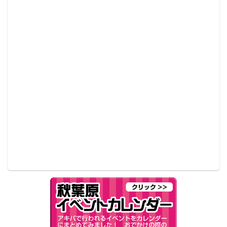
るデビュー日となった。出番前は緊張の面持ちだった2
人だが、いざステージが始まると、元気いっぱいのパ
フォーマンスで観客たちを魅了。全4曲を披露し、会場
を存分に盛り上げた。
7月1日（土）に『アイプラアイドルパーティー ＃30
NIGHT』、7月8日（土）には『アイドルプラネット
4th Anniversary LIVE』（いずれも池袋シアターYES）
でライブ出演予定。ライブ活動以外にも、秋葉原の配
信酒場「A-monkey’s」でメンバー全員が働いており、
そちらで会うことも可能だ。気になった人はぜひ公式
ツイッターやホームページなどをチェックしてほし
い。