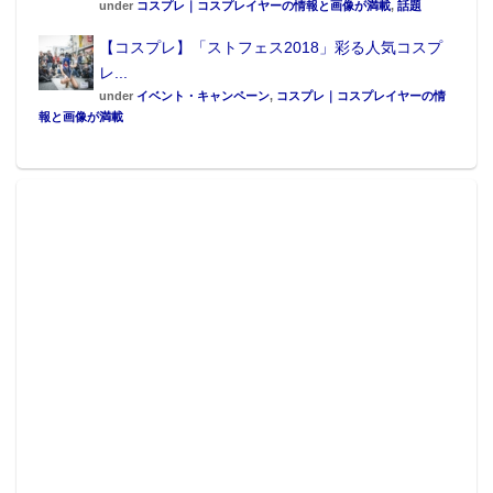
「
デビューライブ楽しくて最高でした。たくさんの声
under
コスプレ｜コスプレイヤーの情報と画像が満載
,
話題
援をいただいたのですが、もっともっと会場を盛り上
【コスプレ】「ストフェス2018」彩る人気コスプ
げたかったです。私の目標はグループのセンターで
レ...
す。アイドルグループってステージだけじゃなくてグ
under
イベント・キャンペーン
,
コスプレ｜コスプレイヤーの情
報と画像が満載
ラビア、動画配信とかいろんな場面でのセンターがあ
ると思うんですけど……私が絶対に必要だって思って
もらえる立ち位置をこれから見つけていきたいと思い
ます
」
▲立花ひよりさん
●中野咲瑛（なかのさえ）
Twitter：
@nakano_sae
誕生日:9月8日
身長: 154cm