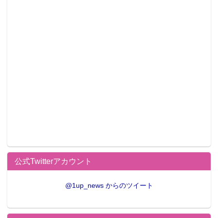
メンバーカラー:水色
特技／趣味:ドラム、音楽を聴くこと、足首が柔らか
い、声をいろいろ変えられる
▲中野咲瑛（さえ）さん
捕捉情報
公式Twitter：
@imtfantasia
A-monkey’sのHP：
http://a-monkeys.com/
毎日19:30よりメンバーによるニコ生配信中！金曜はラ
公式Twitterアカウント
イブ風景を30分間生放送！
http://u0u0.net/DLrh
@1up_news からのツイート