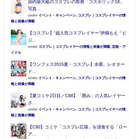
国内最大級のコスプレの祭典「コスホリック18」
動画の配信者としても頑張りたいです。あと私はアイ
写真...
ドル自体が大好きなので、自分のことに憧れて『アイ
under
イベント・キャンペーン
,
コスプレ｜コスプレイヤーの情
ドルになりたい』って思ってもらえるような存在にな
報と画像が満載
りたいですね
」
【コスプレ】“超人気コスプレイヤー”伊織もえ「ビ
ジ...
under
コスプレ｜コスプレイヤーの情報と画像が満載
,
芸能・ア
イドル
▲佐藤憂花（ゆうか）さん
【ワンフェス2015夏・コスプレ】水着、レオター
ド...
under
イベント・キャンペーン
,
コスプレ｜コスプレイヤーの情
報と画像が満載
●立花ひより（たちばなひより）
Twitter：
@tachibanaHiyori
【夏コミケ2日目／C88】「囲み」の人気レイヤー
さ...
誕生日:7月13日
under
イベント・キャンペーン
,
コスプレ｜コスプレイヤーの情
身長: 158cm
報と画像が満載
メンバーカラー:黄
【C90】コミケ「コスプレ広場」を浸食する「ロー
特技／趣味:絵を描くこと、ゲーム
ア...