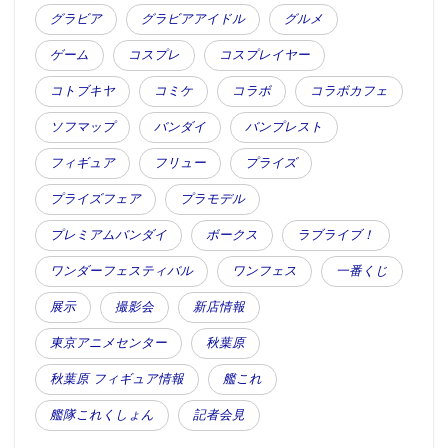
グラビア
グラビアアイドル
グルメ
ゲーム
コスプレ
コスプレイヤー
コトブキヤ
コミケ
コラボ
コラボカフェ
ソフマップ
バンダイ
バンプレスト
フィギュア
フリュー
プライズ
プライズフェア
プラモデル
プレミアムバンダイ
ボークス
ラブライブ！
ワンダーフェスティバル
ワンフェス
一番くじ
展示
撮影会
新店情報
東京アニメセンター
秋葉原
秋葉原 フィギュア情報
艦これ
艦隊これくしょん
記者会見