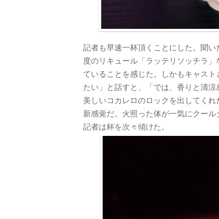
記者も早速一杯頂くことにした。聞いた
度のリキュール「ラッテリソッチラ」
ていることを感じた。しかもキャスト
たい」と話すと、「では、香りと清涼
美しいコカレロのロックを出してくれ
新感覚だ。火照った体が一気にクール
記者は杯を次々傾けた。