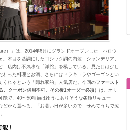
tmare）」は、2014年6月にグランドオープンした「ハロウ
ェ。木目を基調にしたゴシック調の内装、シャンデリア、
ど、店内は不気味な「洋館」を模している。見た目は少し
だわった料理とお酒、さらにはドラキュラやゴーゴンとい
てくれるという「隠れ家的」人気店だ。今回の
ファースト
限る、クーポン併用不可、その後1オーダー必須）
は、オリ
能で、40〜50種類はゆうにありそうな各種リキュー
などから選べる。「お暑い日が多いので、せめてうちで涼
ん。
可能！