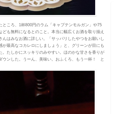
ところ、1杯800円のラム「キャプテンモルガン」や75
なども無料になるとのこと。本当に幅広くお酒を取り揃え
さんはみなお酒に詳しい。「サッパリしたやつをお願いし
感が最高なコカレロにしましょう」と、グリーンが目にも
た。たしかにスッキリのみやすい。ほのかな甘さを香りが
ダウンした。うーん、美味い。おふくろ、もう一杯！ と