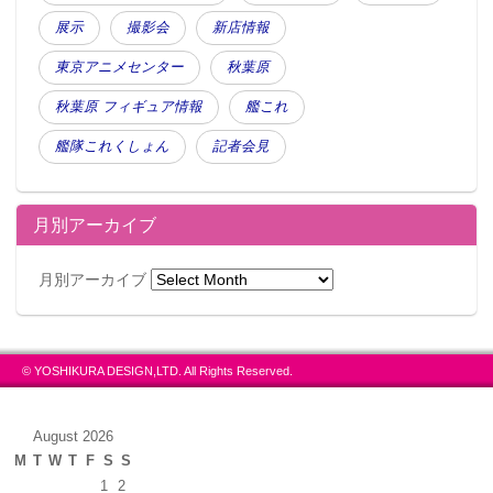
展示
撮影会
新店情報
東京アニメセンター
秋葉原
秋葉原 フィギュア情報
艦これ
艦隊これくしょん
記者会見
月別アーカイブ
月別アーカイブ
© YOSHIKURA DESIGN,LTD. All Rights Reserved.
August 2026
M
T
W
T
F
S
S
1
2