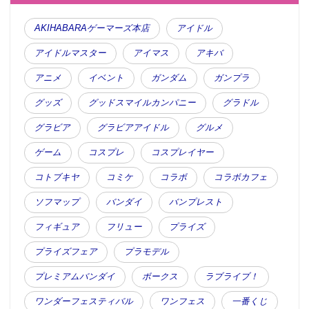
AKIHABARAゲーマーズ本店
アイドル
アイドルマスター
アイマス
アキバ
アニメ
イベント
ガンダム
ガンプラ
グッズ
グッドスマイルカンパニー
グラドル
グラビア
グラビアアイドル
グルメ
ゲーム
コスプレ
コスプレイヤー
コトブキヤ
コミケ
コラボ
コラボカフェ
ソフマップ
バンダイ
バンプレスト
フィギュア
フリュー
プライズ
プライズフェア
プラモデル
プレミアムバンダイ
ボークス
ラブライブ！
ワンダーフェスティバル
ワンフェス
一番くじ