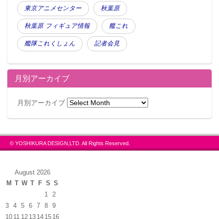
東京アニメセンター
秋葉原
秋葉原 フィギュア情報
艦これ
艦隊これくしょん
記者会見
月別アーカイブ
月別アーカイブ
© YOSHIKURA DESIGN,LTD. All Rights Reserved.
August 2026
M
T
W
T
F
S
S
1
2
3
4
5
6
7
8
9
10
11
12
13
14
15
16