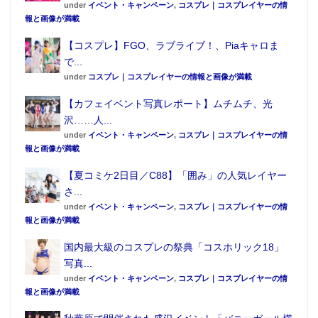
under
イベント・キャンペーン
,
コスプレ｜コスプレイヤーの情
活「サッカー部」特別顧問の秋田 豊氏(元サッカー日
報と画像が満載
本代表)がウイニングイレブンを、「格闘ゲーム部」特
【コスプレ】FGO、ラブライブ！、Piaキャロま
別顧問の志郎氏(eスポーツ団体「指喧」)が格闘ゲーム
で...
を引き続き担当する。
under
コスプレ｜コスプレイヤーの情報と画像が満載
【カフェイベント写真レポート】ムチムチ、光
沢……人...
under
イベント・キャンペーン
,
コスプレ｜コスプレイヤーの情
報と画像が満載
【夏コミケ2日目／C88】「囲み」の人気レイヤー
さ...
under
イベント・キャンペーン
,
コスプレ｜コスプレイヤーの情
報と画像が満載
国内最大級のコスプレの祭典「コスホリック18」
写真...
under
イベント・キャンペーン
,
コスプレ｜コスプレイヤーの情
報と画像が満載