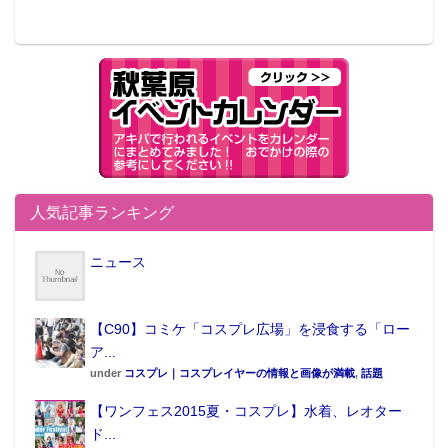
ルアクションゲーム「Fortnite」が特別支援タイトルに
決定している他、タイトルは随時追加し、より多くの
生徒が参加できる環境を整えていくとしている。
また、eスポーツ部では特別支援タイトル以外も活動可
能で、必要に応じて部としてもサポートを行い、様々
なeスポーツ競技にも挑戦していくという。
加えて、同部では、単にゲームの競技スキルを磨くだ
人気記事ランキング
けでなく、部活動の中でリーダーシップやチームワー
ク等の社会技能を身につけることも目標としている。
ニュース
従来の部活動が持つ「若者の社会性を育む」という側
面に着目し、リーダーシップ教育の研究で著名な、立
教大経営学部助教授の舘野 泰一氏と共同で、部活動の
【C90】コミケ「コスプレ広場」を浸食する「ロー
なかでの協同やリフレクションを通して部員が「自分
ア...
under
コスプレ｜コスプレイヤーの情報と画像が満載
,
話題
なりのリーダーシップ」を獲得していけるような新し
い学びの構築も狙う。
【ワンフェス2015夏・コスプレ】水着、レオター
ド...
また、eスポーツ部の指導パートナーとして、ネット部