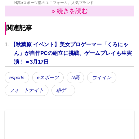
N高eスポーツ部のユニフォーム。人気ブランド
VANQUISHが手掛ける。
» 続きを読む
関連記事
eスポーツは、対戦型のコンピューターゲームを競技種
目として扱う際の名称。競技人口は世界で1億人を超え
【秋葉原 イベント】美女プロゲーマー「くろにゃ
ると言われる注目の競技。
ん」が自作PCの組立に挑戦、ゲームプレイも生実
特にここ数年のeスポーツの盛り上がりは大きく、
演！＝3月17日
2022年に中国・杭州で開催される「第19回アジア競技
大会」で公式競技としての採用が発表され、日本国内
esports
eスポーツ
N高
ウイイレ
においても、2019年に茨城で開催される「第74回国民
フォートナイト
格ゲー
体育大会」の文化プログラムとしてeスポーツの大会が
開催される予定。
N高では、“学習も学校生活もネットで実現する”ことを
コンセプトに、オンラインを中心に活動する「ネット
部活」を行っており、2016年4月の開校当初より、コ
ンピューターゲームを扱う部活として「サッカー部」