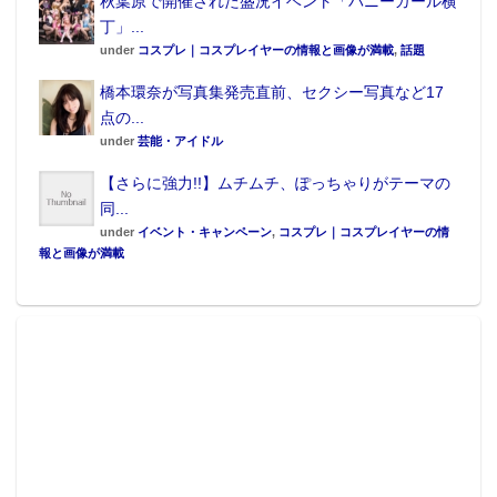
秋葉原で開催された盛況イベント「バニーガール横
サッカー部門特別顧問を務める、元日本代表DFの秋田豊
丁」...
氏。
under
コスプレ｜コスプレイヤーの情報と画像が満載
,
話題
橋本環奈が写真集発売直前、セクシー写真など17
加えて、eスポーツのプロチーム「FAV gaming」(株式
点の...
under
芸能・アイドル
会社Gｚブレイン)と「SCARZ」(株式会社XENOZ)が新
たに指導に加わり、各ゲーム競技に応じて指導をす
【さらに強力!!】ムチムチ、ぽっちゃりがテーマの
同...
る。
under
イベント・キャンペーン
,
コスプレ｜コスプレイヤーの情
さらに、生徒の卒業後の進路として、専門学校等への
報と画像が満載
指定校推薦による進学サポートや、ゲーム関連職種へ
の就職サポートも行い、eスポーツを将来のキャリアと
して目指す生徒への支援体制も整えていきたいとい
う。
N高eスポーツ部 概要
指導パートナー：秋田 豊氏(元サッカー日本代表)、志
郎氏(e-スポーツ団体「指喧」)、「FAV gaming」(株式