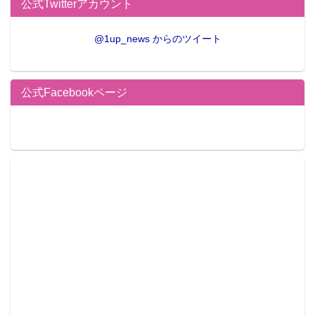
公式Twitterアカウント
【写真レポ】国内初、秋葉原
にeスポーツ人気プロチーム
@1up_news からのツイート
グッズが買えるショップがオ
ープン！ 初日に行ってみた
公式Facebookページ
●編集部オススメ
・【写真レポ】国内初、秋葉原にeスポーツ
人気プロチームグッズが買えるショップが
オープン！ 初日に行ってみた
・【東京ゲームショウ】バイオハザードブ
ースにリアルゾンビ出現！