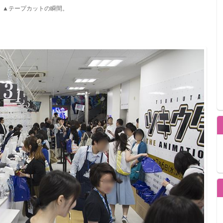
▲テープカットの瞬間。