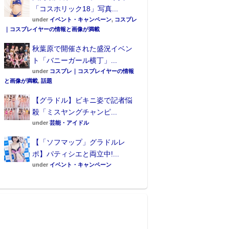
「コスホリック18」写真...
under
イベント・キャンペーン
,
コスプレ
｜コスプレイヤーの情報と画像が満載
秋葉原で開催された盛況イベン
ト「バニーガール横丁」...
under
コスプレ｜コスプレイヤーの情報
と画像が満載
,
話題
【グラドル】ビキニ姿で記者悩
殺「ミスヤングチャンピ...
under
芸能・アイドル
【「ソフマップ」グラドルレ
ポ】パティシエと両立中!...
under
イベント・キャンペーン