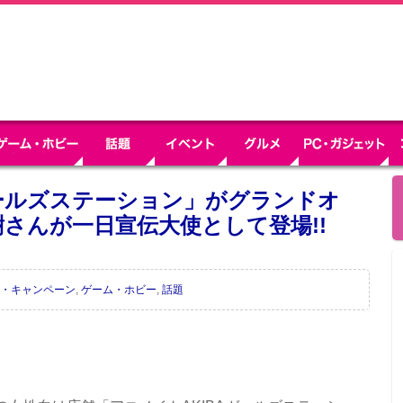
ガールズステーション」がグランドオ
樹さんが一日宣伝大使として登場!!
・キャンペーン
,
ゲーム・ホビー
,
話題