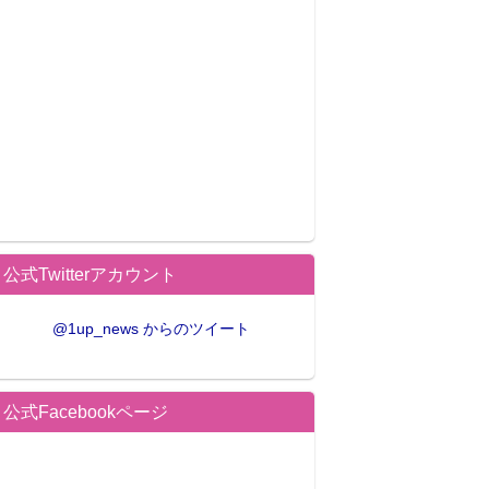
公式Twitterアカウント
@1up_news からのツイート
公式Facebookページ