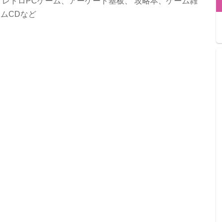
レトロPCゲーム、アーケード基板、 攻略本、ゲーム雑
ムCDなど