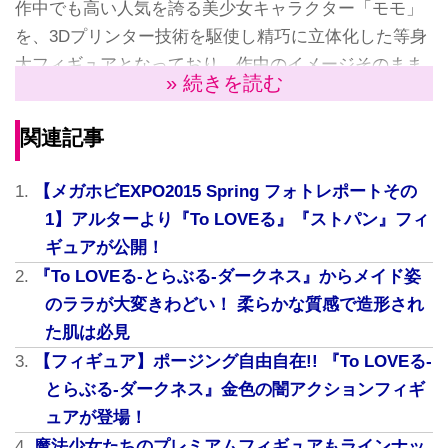
作中でも高い人気を誇る美少女キャラクター「モモ」
を、3Dプリンター技術を駆使し精巧に立体化した等身
大フィギュアとなっており、作中のイメージそのまま
» 続きを読む
に、花束を手にした花嫁のような姿で作品の世界観を
華やかに再現している。
関連記事
重要な販売期間だが、今回『To LOVEる-とらぶる-』の
10周年に合わせ、10体のみの“数量限定”かつ2016年5月
【メガホビEXPO2015 Spring フォトレポートその
24日（火）～6月26日（日）の期間限定にて、「とら
1】アルターより『To LOVEる』『ストパン』フィ
のあな秋葉原店C」で抽選販売の受注となっている。
ギュアが公開！
こんなチャンスは二度とないかも…？
『To LOVEる-とらぶる-ダークネス』からメイド姿
のララが大変きわどい！ 柔らかな質感で造形され
た肌は必見
【フィギュア】ポージング自由自在!! 『To LOVEる-
とらぶる-ダークネス』金色の闇アクションフィギ
ュアが登場！
魔法少女たちのプレミアムフィギュアもラインナッ