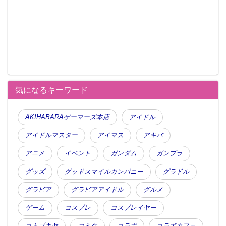
期間：2016年6月6日（月）～6月26日（日）
店舗ページ：
http://www.toranoana.jp/shop/akihabara/index.html
(C)矢吹健太朗・長谷見沙貴／集英社・とらぶるダーク
ネス製作委員会
気になるキーワード
AKIHABARAゲーマーズ本店
アイドル
アイドルマスター
アイマス
アキバ
アニメ
イベント
ガンダム
ガンプラ
グッズ
グッドスマイルカンパニー
グラドル
グラビア
グラビアアイドル
グルメ
この記事が気に入ったらフォローしよう
ゲーム
コスプレ
コスプレイヤー
コトブキヤ
コミケ
コラボ
コラボカフェ