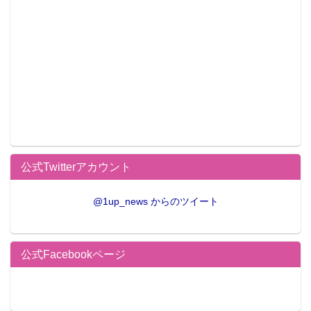
商品概要
ヒューマンスケールフィギュア「モモ・ベリア・デビ
ルーク」
■発売：2017年秋（予定）
■価格：2,500,000円（税別）
■本体サイズ：およそ H1600×W900×D700mm
■台座サイズ：500Φ
公式Twitterアカウント
■重量：約30kg
■制作：デザインココ
@1up_news からのツイート
※限定10体の抽選販売となります。
※別途、配送設置費用が発生します。
公式Facebookページ
■受注店舗：とらのあな秋葉原店C サービスカウンター
■受注期間：2016年5月24日（火）～2016年6月26日
（日）