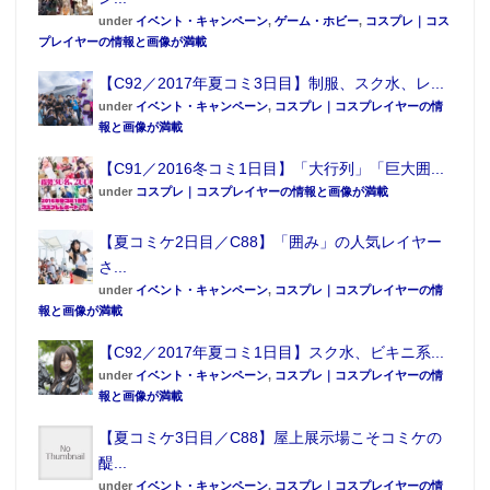
under
イベント・キャンペーン
,
ゲーム・ホビー
,
コスプレ｜コス
プレイヤーの情報と画像が満載
【C92／2017年夏コミ3日目】制服、スク水、レ...
under
イベント・キャンペーン
,
コスプレ｜コスプレイヤーの情
報と画像が満載
▲購入までの流れ。
【C91／2016冬コミ1日目】「大行列」「巨大囲...
under
コスプレ｜コスプレイヤーの情報と画像が満載
関連記事：
東京アニメセンターで「To LOVEる-とらぶ
【夏コミケ2日目／C88】「囲み」の人気レイヤー
る-」原画展開催！ 「モモ・ベリア・デビルーク」等身
さ...
大フィギュアも展示
under
イベント・キャンペーン
,
コスプレ｜コスプレイヤーの情
報と画像が満載
【C92／2017年夏コミ1日目】スク水、ビキニ系...
under
イベント・キャンペーン
,
コスプレ｜コスプレイヤーの情
報と画像が満載
【夏コミケ3日目／C88】屋上展示場こそコミケの
醍...
under
イベント・キャンペーン
,
コスプレ｜コスプレイヤーの情