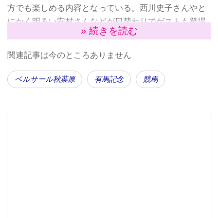
方でも楽しめる内容となっている。西川史子さんやと
にかく明るい安村さんなどが日替わりでゲストも登場
» 続きを読む
するので、気になる方は
公式HP
をチェックしておこ
う。
関連記事は今のところありません
ちなみに「有馬記念」当日（27日）には、有馬記念パ
ブリックビューイングも実施予定とのこと。
ベルサール秋葉原
有馬記念
競馬