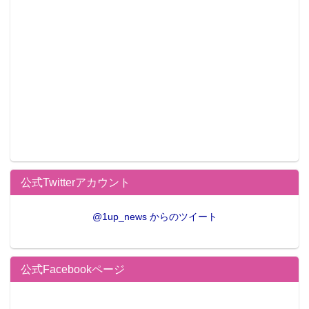
イベント概要
ARIMAEN
■日時：2015年12月21日（月）～12月27日（日）
※21日は、17:30～20:00
※22日～26日は、12:00～20:00
※27日は、11:00～17:00
■場所：ベルサール秋葉原
公式Twitterアカウント
■入場：無料
■主催：日本中央競馬会
@1up_news からのツイート
■特設サイト：
http://jra.jp/arimaen2015/
公式Facebookページ