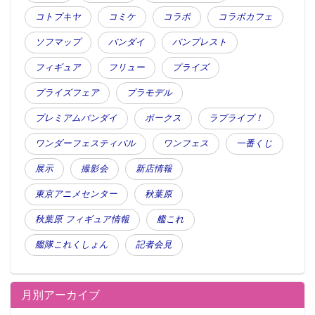
コトブキヤ
コミケ
コラボ
コラボカフェ
ソフマップ
バンダイ
バンプレスト
フィギュア
フリュー
プライズ
プライズフェア
プラモデル
プレミアムバンダイ
ボークス
ラブライブ！
ワンダーフェスティバル
ワンフェス
一番くじ
展示
撮影会
新店情報
東京アニメセンター
秋葉原
秋葉原 フィギュア情報
艦これ
艦隊これくしょん
記者会見
月別アーカイブ