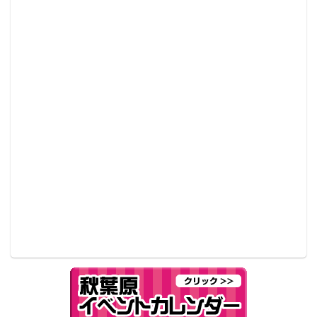
▲ベルサール秋葉原の1階をドーンと使ってPR、。