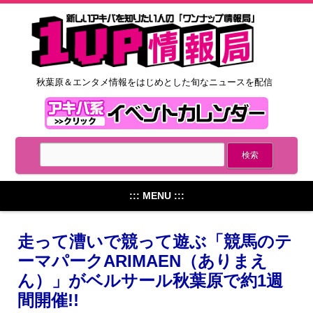
秋葉原＆エンタメ情報をはじめとした旬なニュースを配信
::: MENU :::
走って漕いで競って遊ぶ「競馬のテ
ーマパークARIMAEN（ありまえ
ん）」がベルサール秋葉原で約1週
間開催!!