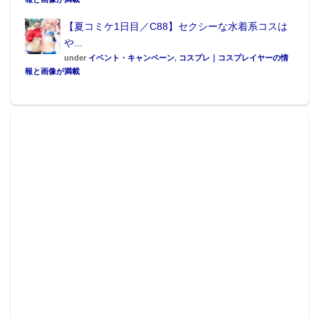
ドー3DS』のみならず、『PS Vita』も扱っており、本
【夏コミケ1日目／C88】セクシーな水着系コスは
体と『偽トロキャプチャー』のセット販売、および手
や...
持ちのゲーム機に『偽トロキャプチャー』を搭載する
under
イベント・キャンペーン
,
コスプレ｜コスプレイヤーの情
報と画像が満載
ことも可能とのこと。
ネット販売も行っているようなので、詳しくは
公式HP
を参照してほしい。