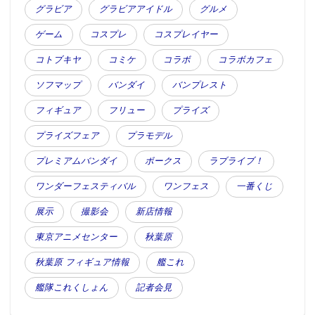
グラビア
グラビアアイドル
グルメ
ゲーム
コスプレ
コスプレイヤー
▲ほかにもいくつかドールが飾られていた。
コトブキヤ
コミケ
コラボ
コラボカフェ
ソフマップ
バンダイ
バンプレスト
フィギュア
フリュー
プライズ
プライズフェア
プラモデル
プレミアムバンダイ
ボークス
ラブライブ！
ワンダーフェスティバル
ワンフェス
一番くじ
展示
撮影会
新店情報
東京アニメセンター
秋葉原
秋葉原 フィギュア情報
艦これ
艦隊これくしょん
記者会見