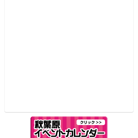
▲し、島風が手を振ってる……！
ゲーム実況の必須アイテムを販売!?
勇気を出して店内に入ってみると、そこには『ニンテ
ンドー3DS』と液晶モニターが。なにか違和感を感じ
ると思ったら、なんと3DSの映像が液晶モニターに映
っているではないか！ 通常では不可能な状況だが、
これは一体……!?