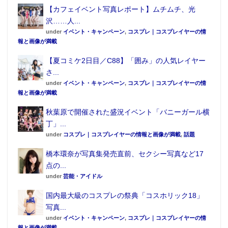
【カフェイベント写真レポート】ムチムチ、光
沢……人...
under
イベント・キャンペーン
,
コスプレ｜コスプレイヤーの情
報と画像が満載
【夏コミケ2日目／C88】「囲み」の人気レイヤー
さ...
under
イベント・キャンペーン
,
コスプレ｜コスプレイヤーの情
報と画像が満載
▲上下の画面を1つの液晶モニターに出力している。
秋葉原で開催された盛況イベント「バニーガール横
丁」...
under
コスプレ｜コスプレイヤーの情報と画像が満載
,
話題
一体何が何なのか。混乱しながらお店の人に伺ったと
橋本環奈が写真集発売直前、セクシー写真など17
点の...
ころ、どうやら「はんだ付け工房」では、
携帯ゲーム
under
芸能・アイドル
機のPC出力機能を可能にする『偽トロキャプチャー』
国内最大級のコスプレの祭典「コスホリック18」
を販売しているようだ。YouTubeやニコニコ動画のゲ
写真...
ーム実況者たちの間では非常にポピュラーなアイテム
under
イベント・キャンペーン
,
コスプレ｜コスプレイヤーの情
で、度々用いられているという。店舗では『ニンテン
報と画像が満載