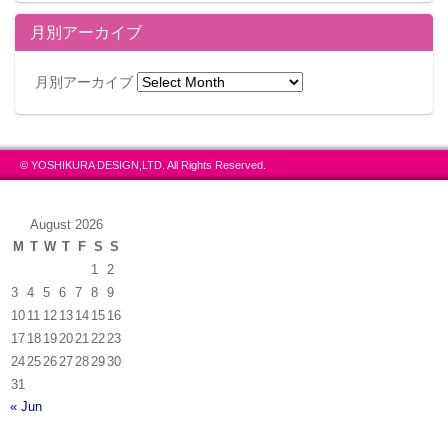
▲ホワイトボードに『シュタインズゲート』でお馴染みの「ヽ(*ﾟдﾟ)ノカイバ
月別アーカイブ
ー」が。
月別アーカイブ
一見さんは中々入りづらいかもしれないが、これから
ゲーム配信を始めようという方は利用を検討してみよ
© YOSHIKURA DESIGN,LTD. All Rights Reserved.
う！
August 2026
M
T
W
T
F
S
S
店舗情報
1
2
3
4
5
6
7
8
9
はんだ付け工房
10
11
12
13
14
15
16
■住所：東京都千代田区外神田3-6-11 小桧山ビル1F
17
18
19
20
21
22
23
■営業：10時～19時
24
25
26
27
28
29
30
■定休：日曜日、祝祭日
31
■電話：0120-417-895
« Jun
■URL：
http://cart05.lolipop.jp/LA04663495/