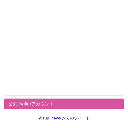
■日程：2015年8月1日〜2015年8月31日
■展示時間：平日／11:30〜20:00 土日祝／11:00～
21:00
■場所：神戸アニメストリート
■詳細：
http://kobe-anist.com/
公式Twitterアカウント
この記事が気に入ったらフォローしよう
@1up_news からのツイート