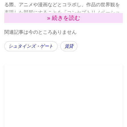
る際、アニメや漫画などとコラボし、作品の世界観を
表現した部屋にすることを「コンセプトリノベーショ
» 続きを読む
ン」という。
つまり今回のコラボレーション企画は、リノベーショ
関連記事は今のところありません
ン事業を手がける朝日リビングが「あなたの部屋を
『STEINS;GATE』風にする」ということである。
シュタインズ・ゲート
賃貸
秋葉原と神戸にモデルルームを展示！
コンセプトリノベーションは、新しい入居者層の発掘
を目的とした朝日リビングの新規事業で、2014年には
『海月姫』とのコラボレーションで話題を呼んだ。特
徴としては、アニメや漫画の部屋をそのまま再現する
のではなく、原作のイメージを最大限に活かし、随所
にファンでなければ感じることのできない世界観を表