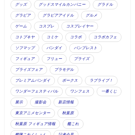
グッズ
グッドスマイルカンパニー
グラドル
グラビア
グラビアアイドル
グルメ
ゲーム
コスプレ
コスプレイヤー
コトブキヤ
コミケ
コラボ
コラボカフェ
ソフマップ
バンダイ
バンプレスト
フィギュア
フリュー
プライズ
プライズフェア
プラモデル
プレミアムバンダイ
ボークス
ラブライブ！
ワンダーフェスティバル
ワンフェス
一番くじ
展示
撮影会
新店情報
東京アニメセンター
秋葉原
秋葉原 フィギュア情報
艦これ
艦隊これくしょん
記者会見