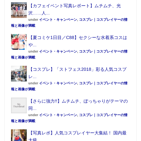
【カフェイベント写真レポート】ムチムチ、光
沢……人...
under
イベント・キャンペーン
,
コスプレ｜コスプレイヤーの情
報と画像が満載
▲【神戸】1/1未来ガジェット研究所イメージ。
【夏コミケ1日目／C88】セクシーな水着系コスは
や...
under
イベント・キャンペーン
,
コスプレ｜コスプレイヤーの情
イベント概要
報と画像が満載
『シュタインズ・ゲート』×朝日リビング秋葉原コンセ
【コスプレ】「ストフェス2018」彩る人気コスプ
レ...
プトリノベーション展示
under
イベント・キャンペーン
,
コスプレ｜コスプレイヤーの情
■日程：2015年8月1日〜2015年8月31日
報と画像が満載
■展示時間：12:00〜18:00（予定）
【さらに強力!!】ムチムチ、ぽっちゃりがテーマの
■場所：東京都千代田区神田和泉町1-7-13 201号室
同...
■詳細：
http://www.asahiliving.co.jp/?p=7571
under
イベント・キャンペーン
,
コスプレ｜コスプレイヤーの情
報と画像が満載
【写真レポ】人気コスプレイヤー大集結！ 国内最
大級...