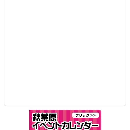
現した賃貸物件にリノベーションする点だ。
2015年8月1日（土）から、秋葉原と神戸にて『シュタ
インズ・ゲート』と朝日リビングのコンセプトリノベ
ーション賃貸の展示会も実施。作品の舞台になった秋
葉原では、『シュタインズ・ゲート』の世界感をイメ
ージしたコンセプトリノベーションのモデルルームが
展示される。また神戸では、『シュタインズ・ゲー
ト』の主人公・岡部倫太郎をはじめとするラボメンが
集う“未来ガジェット研究所”を実再現した展示ブース
を設置。ラボメンの気分を味わえるこだわりがつまっ
た企画となっている。詳細は下記の通り。