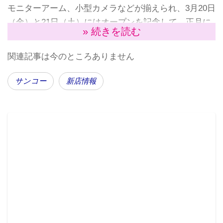
モニターアーム、小型カメラなどが揃えられ、3月20日
（金）と21日（土）にはオープンを記念して、正月に
» 続きを読む
話題になった「ジャンク袋」が販売されるようだ。
関連記事は今のところありません
サンコー
新店情報
▲現在、オープン準備中（3月15日）。