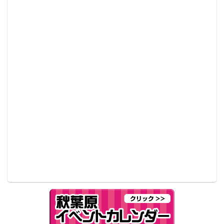
店舗情報
レアモノショップ
■場所：東京都千代田区外神田4-6-3 前里ビル1F
■電話：03-3525-4200
■営業時間：11時～20時 定休日未定