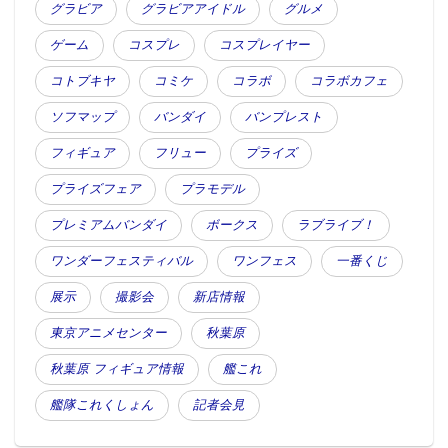
グラビア
グラビアアイドル
グルメ
ゲーム
コスプレ
コスプレイヤー
コトブキヤ
コミケ
コラボ
コラボカフェ
ソフマップ
バンダイ
バンプレスト
フィギュア
フリュー
プライズ
プライズフェア
プラモデル
プレミアムバンダイ
ボークス
ラブライブ！
ワンダーフェスティバル
ワンフェス
一番くじ
展示
撮影会
新店情報
東京アニメセンター
秋葉原
秋葉原 フィギュア情報
艦これ
艦隊これくしょん
記者会見