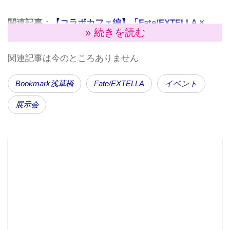
関連記事：
【コラボカフェ編】「Fate/EXTELLA ×
» 続きを読む
TOWER RECORDS × Bookmark浅草橋～新年 領域支
配権争奪戦～」が開催
関連記事は今のところありません
Bookmark浅草橋
Fate/EXTELLA
イベント
展示会