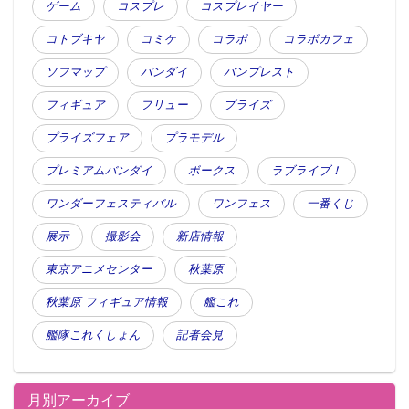
ゲーム
コスプレ
コスプレイヤー
コトブキヤ
コミケ
コラボ
コラボカフェ
ソフマップ
バンダイ
バンプレスト
フィギュア
フリュー
プライズ
プライズフェア
プラモデル
プレミアムバンダイ
ボークス
ラブライブ！
ワンダーフェスティバル
ワンフェス
一番くじ
展示
撮影会
新店情報
東京アニメセンター
秋葉原
秋葉原 フィギュア情報
艦これ
艦隊これくしょん
記者会見
月別アーカイブ