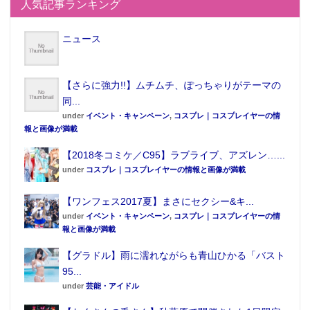
人気記事ランキング
ニュース
【さらに強力!!】ムチムチ、ぽっちゃりがテーマの
同...
商品概要
under
イベント・キャンペーン
,
コスプレ｜コスプレイヤーの情
報と画像が満載
■「トレーディングクリアファイル 刀剣乱舞 vol.1」
【2018冬コミケ／C95】ラブライブ、アズレン…...
（全12種）
under
コスプレ｜コスプレイヤーの情報と画像が満載
■封入キャラクター：三日月宗近、鳴狐、五虎退、蛍
【ワンフェス2017夏】まさにセクシー&キ...
丸、加州清光、和泉守兼定、陸奥守吉行、山姥切国
under
イベント・キャンペーン
,
コスプレ｜コスプレイヤーの情
広、蜂須賀虎徹、大倶利伽羅、堀川国広、歌仙兼定
報と画像が満載
■商品サイズ：A6
【グラドル】雨に濡れながらも青山ひかる「バスト
■販売価格：1Pack 325円（税抜）／1BOX20枚入り
95...
6,500円（税抜）
under
芸能・アイドル
■発売日：2015年4月予定