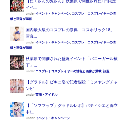
【たくさんの兎さん】秋葉原で開催された1日限定
※ブラインドボックス入りランダムアソート商品で
イベ...
under
イベント・キャンペーン
,
コスプレ｜コスプレイヤーの情
す。
報と画像が満載
■製品ページ：
国内最大級のコスプレの祭典「コスホリック18」
http://www.kotobukiya.co.jp/product/product-
写真...
0000001592/
under
イベント・キャンペーン
,
コスプレ｜コスプレイヤーの情
©2015 DMMゲームズ / Nitroplus
報と画像が満載
秋葉原で開催された盛況イベント「バニーガール横
丁」...
under
コスプレ｜コスプレイヤーの情報と画像が満載
,
話題
【グラドル】ビキニ姿で記者悩殺「ミスヤングチャ
ンピ...
under
芸能・アイドル
【「ソフマップ」グラドルレポ】パティシエと両立
中!...
under
イベント・キャンペーン
この記事が気に入ったらフォローしよう