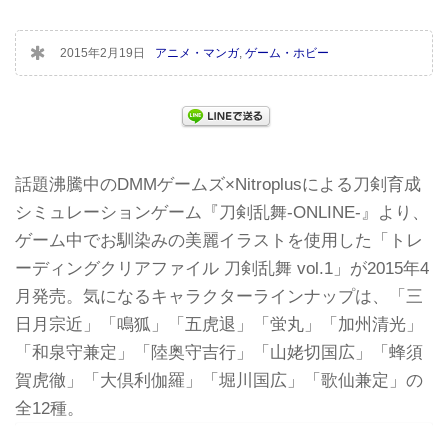
2015年2月19日
アニメ・マンガ
,
ゲーム・ホビー
話題沸騰中のDMMゲームズ×Nitroplusによる刀剣育成
シミュレーションゲーム『刀剣乱舞-ONLINE-』より、
ゲーム中でお馴染みの美麗イラストを使用した「トレ
ーディングクリアファイル 刀剣乱舞 vol.1」が2015年4
月発売。気になるキャラクターラインナップは、「三
日月宗近」「鳴狐」「五虎退」「蛍丸」「加州清光」
「和泉守兼定」「陸奥守吉行」「山姥切国広」「蜂須
賀虎徹」「大倶利伽羅」「堀川国広」「歌仙兼定」の
全12種。