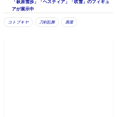
「萩原雪歩」「ヘスティア」「吹雪」のフィギュ
るデザインとなっている。「vol.1」のキャラクターラ
アが展示中
インナップは、ゲームで最初に選択できる刀剣男士5種
の他、全12種。お気に入りの刀剣男士を集めて、自分
コトブキヤ
刀剣乱舞
壽屋
だけの白刃隊を編成して楽しもう！