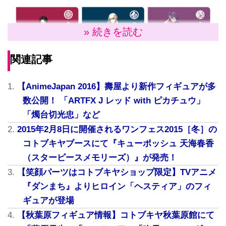
» 続きを読む
関連記事
【AnimeJapan 2016】壽屋より新作フィギュアが多
数公開！ 「ARTFX J レッド with ピカチュウ」
「燭台切光忠」など
2015年2月8日に開催されるワンフェス2015［冬］の
コトブキヤブースにて『キューポッシュ 天海春香
2015年1月のサービス開始より話題沸騰中の刀剣育成
（スターピースメモリーズ）』が発売！
シミュレーションゲーム『刀剣乱舞-ONLINE-』。ゲー
【笑顔パーツはコトブキヤショップ限定】TVアニメ
ム中でお馴染みの刀剣男士達の美麗イラストを使用し
『ダンまち』よりヒロイン「ヘスティア」のフィ
たトレーディングクリアファイルが2015年4月に発売
ギュアが登場
する。普段使いもしやすく、持ち運びにも便利なA6サ
【秋葉原フィギュア情報】コトブキヤ秋葉原館にて
イズのクリアファイル。表と裏で2種類の表情が楽しめ