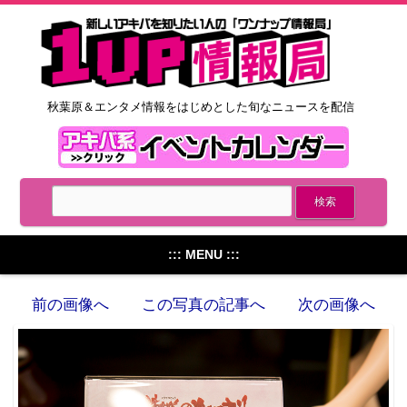
秋葉原＆エンタメ情報をはじめとした旬なニュースを配信
::: MENU :::
前の画像へ
この写真の記事へ
次の画像へ