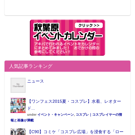
人気記事ランキング
ニュース
【ワンフェス2015夏・コスプレ】水着、レオター
ド...
under
イベント・キャンペーン
,
コスプレ｜コスプレイヤーの情
報と画像が満載
【C90】コミケ「コスプレ広場」を浸食する「ロー