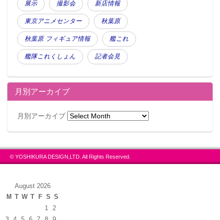
展示
撮影会
新店情報
東京アニメセンター
秋葉原
秋葉原 フィギュア情報
艦これ
艦隊これくしょん
記者会見
月別アーカイブ
月別アーカイブ
© YOSHIKURA DESIGN,LTD. All Rights Reserved.
August 2026
M
T
W
T
F
S
S
1
2
3
4
5
6
7
8
9