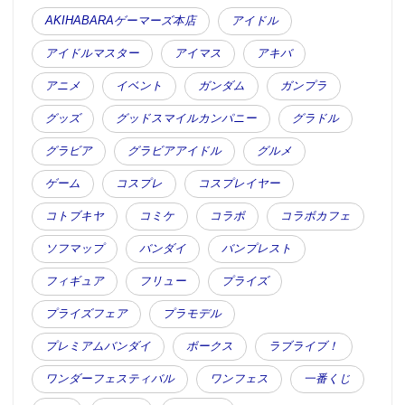
AKIHABARAゲーマーズ本店
アイドル
アイドルマスター
アイマス
アキバ
アニメ
イベント
ガンダム
ガンプラ
グッズ
グッドスマイルカンパニー
グラドル
グラビア
グラビアアイドル
グルメ
ゲーム
コスプレ
コスプレイヤー
コトブキヤ
コミケ
コラボ
コラボカフェ
ソフマップ
バンダイ
バンプレスト
フィギュア
フリュー
プライズ
プライズフェア
プラモデル
プレミアムバンダイ
ボークス
ラブライブ！
ワンダーフェスティバル
ワンフェス
一番くじ