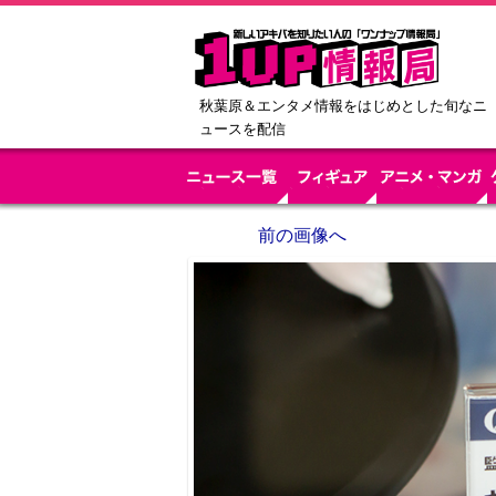
秋葉原＆エンタメ情報をはじめとした旬なニ
ュースを配信
前の画像へ