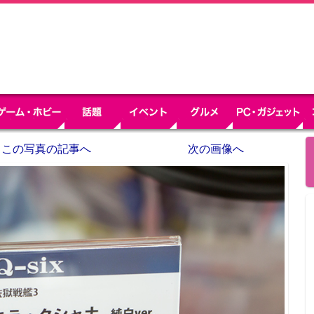
この写真の記事へ
次の画像へ