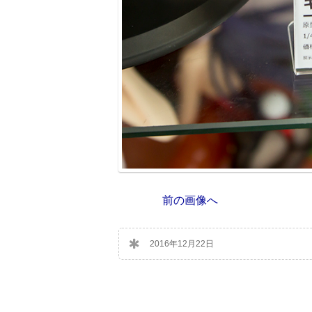
前の画像へ
2016年12月22日