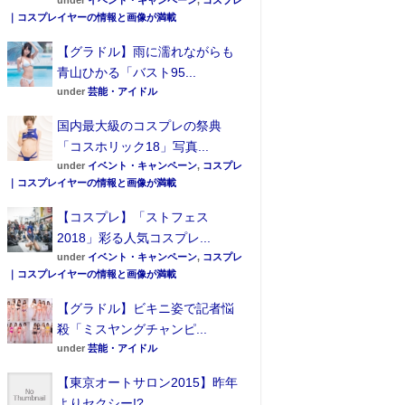
under
イベント・キャンペーン
,
コスプレ
｜コスプレイヤーの情報と画像が満載
【グラドル】雨に濡れながらも
青山ひかる「バスト95...
under
芸能・アイドル
国内最大級のコスプレの祭典
「コスホリック18」写真...
under
イベント・キャンペーン
,
コスプレ
｜コスプレイヤーの情報と画像が満載
【コスプレ】「ストフェス
2018」彩る人気コスプレ...
under
イベント・キャンペーン
,
コスプレ
｜コスプレイヤーの情報と画像が満載
【グラドル】ビキニ姿で記者悩
殺「ミスヤングチャンピ...
under
芸能・アイドル
【東京オートサロン2015】昨年
よりセクシー!?...