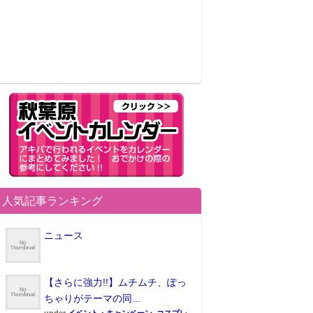
人気記事ランキング
ニュース
【さらに強力!!】ムチムチ、ぽっ
ちゃりがテーマの同...