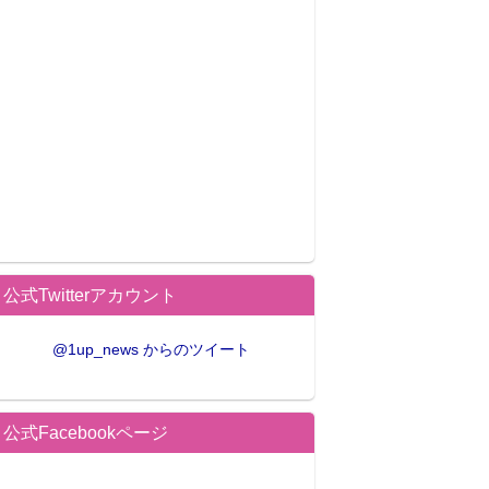
公式Twitterアカウント
@1up_news からのツイート
公式Facebookページ