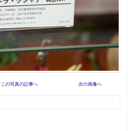
この写真の記事へ
次の画像へ