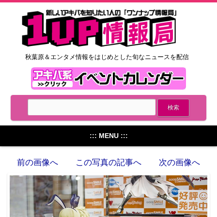
秋葉原＆エンタメ情報をはじめとした旬なニュースを配信
::: MENU :::
前の画像へ
この写真の記事へ
次の画像へ