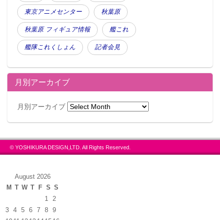
東京アニメセンター
秋葉原
秋葉原 フィギュア情報
艦これ
艦隊これくしょん
記者会見
月別アーカイブ
月別アーカイブ
© YOSHIKURA DESIGN,LTD. All Rights Reserved.
August 2026
M
T
W
T
F
S
S
1
2
3
4
5
6
7
8
9