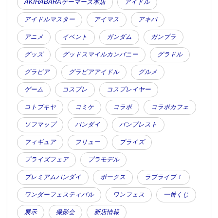
AKIHABARAゲーマーズ本店
アイドル
アイドルマスター
アイマス
アキバ
アニメ
イベント
ガンダム
ガンプラ
グッズ
グッドスマイルカンパニー
グラドル
グラビア
グラビアアイドル
グルメ
ゲーム
コスプレ
コスプレイヤー
コトブキヤ
コミケ
コラボ
コラボカフェ
ソフマップ
バンダイ
バンプレスト
フィギュア
フリュー
プライズ
プライズフェア
プラモデル
プレミアムバンダイ
ボークス
ラブライブ！
ワンダーフェスティバル
ワンフェス
一番くじ
展示
撮影会
新店情報