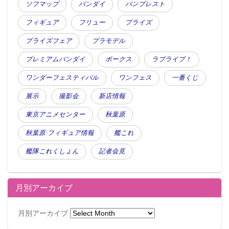
ソフマップ
バンダイ
バンプレスト
フィギュア
フリュー
プライズ
プライズフェア
プラモデル
プレミアムバンダイ
ボークス
ラブライブ！
ワンダーフェスティバル
ワンフェス
一番くじ
展示
撮影会
新店情報
東京アニメセンター
秋葉原
秋葉原 フィギュア情報
艦これ
艦隊これくしょん
記者会見
ホビージャパン
月別アーカイブ
月別アーカイブ