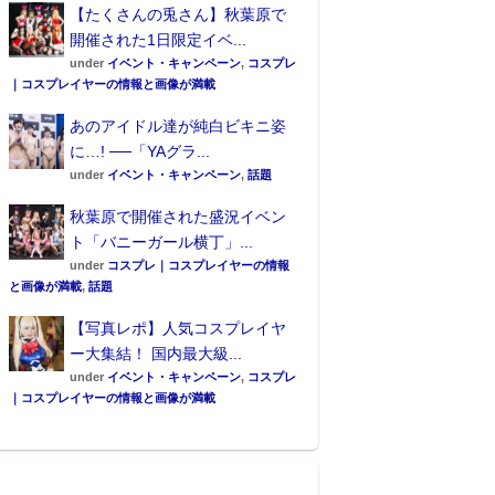
【たくさんの兎さん】秋葉原で
開催された1日限定イベ...
under
イベント・キャンペーン
,
コスプレ
｜コスプレイヤーの情報と画像が満載
あのアイドル達が純白ビキニ姿
に…! ──「YAグラ...
under
イベント・キャンペーン
,
話題
秋葉原で開催された盛況イベン
ト「バニーガール横丁」...
under
コスプレ｜コスプレイヤーの情報
と画像が満載
,
話題
【写真レポ】人気コスプレイヤ
ー大集結！ 国内最大級...
under
イベント・キャンペーン
,
コスプレ
｜コスプレイヤーの情報と画像が満載