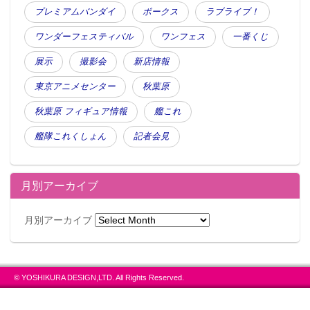
プレミアムバンダイ
ボークス
ラブライブ！
ワンダーフェスティバル
ワンフェス
一番くじ
展示
撮影会
新店情報
東京アニメセンター
秋葉原
秋葉原 フィギュア情報
艦これ
艦隊これくしょん
記者会見
月別アーカイブ
月別アーカイブ
© YOSHIKURA DESIGN,LTD. All Rights Reserved.