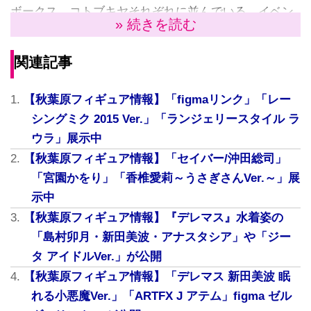
ボークス、コトブキヤそれぞれに並んでいる。イベン
» 続きを読む
ト前にチェックできるので、是非立ち寄ってみよう。
関連記事
【秋葉原フィギュア情報】「figmaリンク」「レー
シングミク 2015 Ver.」「ランジェリースタイル ラ
ウラ」展示中
【秋葉原フィギュア情報】「セイバー/沖田総司」
「宮園かをり」「香椎愛莉～うさぎさんVer.～」展
示中
【秋葉原フィギュア情報】『デレマス』水着姿の
「島村卯月・新田美波・アナスタシア」や「ジー
タ アイドルVer.」が公開
過去の「秋葉原フィギュア情報」記事は
コチラ
【秋葉原フィギュア情報】「デレマス 新田美波 眠
ボークス秋葉原ホビー天国
れる小悪魔Ver.」「ARTFX J アテム」figma ゼル