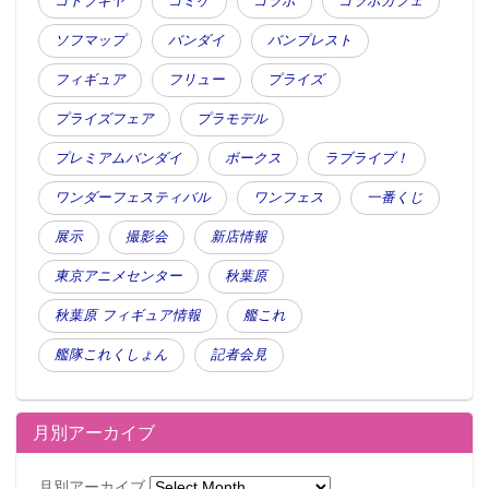
コトブキヤ
コミケ
コラボ
コラボカフェ
ソフマップ
バンダイ
バンプレスト
フィギュア
フリュー
プライズ
プライズフェア
プラモデル
プレミアムバンダイ
ボークス
ラブライブ！
ワンダーフェスティバル
ワンフェス
一番くじ
展示
撮影会
新店情報
東京アニメセンター
秋葉原
秋葉原 フィギュア情報
艦これ
艦隊これくしょん
記者会見
月別アーカイブ
月別アーカイブ