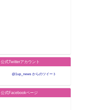
公式Twitterアカウント
@1up_news からのツイート
公式Facebookページ