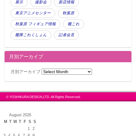
展示
撮影会
新店情報
東京アニメセンター
秋葉原
秋葉原 フィギュア情報
艦これ
艦隊これくしょん
記者会見
月別アーカイブ
月別アーカイブ
© YOSHIKURA DESIGN,LTD. All Rights Reserved.
August 2026
M
T
W
T
F
S
S
1
2
3
4
5
6
7
8
9