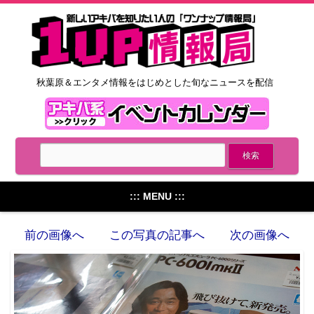
秋葉原＆エンタメ情報をはじめとした旬なニュースを配信
::: MENU :::
前の画像へ
この写真の記事へ
次の画像へ