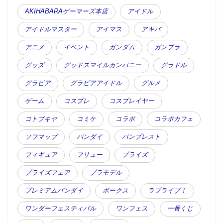
AKIHABARAゲーマーズ本店
アイドル
アイドルマスター
アイマス
アキバ
アニメ
イベント
ガンダム
ガンプラ
グッズ
グッドスマイルカンパニー
グラドル
グラビア
グラビアアイドル
グルメ
ゲーム
コスプレ
コスプレイヤー
コトブキヤ
コミケ
コラボ
コラボカフェ
ソフマップ
バンダイ
バンプレスト
フィギュア
フリュー
プライズ
プライズフェア
プラモデル
プレミアムバンダイ
ボークス
ラブライブ！
ワンダーフェスティバル
ワンフェス
一番くじ