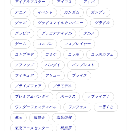
アイドルマスター
アイマス
アキバ
アニメ
イベント
ガンダム
ガンプラ
グッズ
グッドスマイルカンパニー
グラドル
グラビア
グラビアアイドル
グルメ
ゲーム
コスプレ
コスプレイヤー
コトブキヤ
コミケ
コラボ
コラボカフェ
ソフマップ
バンダイ
バンプレスト
フィギュア
フリュー
プライズ
プライズフェア
プラモデル
プレミアムバンダイ
ボークス
ラブライブ！
ワンダーフェスティバル
ワンフェス
一番くじ
展示
撮影会
新店情報
東京アニメセンター
秋葉原