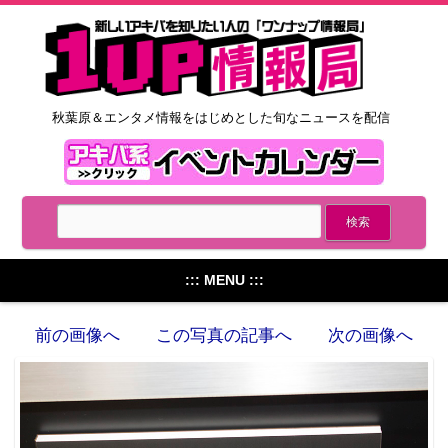
秋葉原＆エンタメ情報をはじめとした旬なニュースを配信
::: MENU :::
前の画像へ
この写真の記事へ
次の画像へ