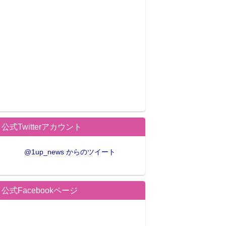
公式Twitterアカウント
@1up_news からのツイート
公式Facebookページ