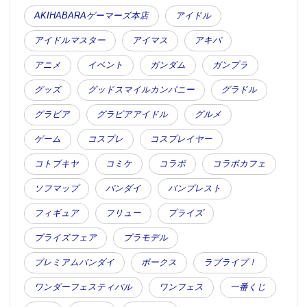
AKIHABARAゲーマーズ本店
アイドル
アイドルマスター
アイマス
アキバ
アニメ
イベント
ガンダム
ガンプラ
グッズ
グッドスマイルカンパニー
グラドル
グラビア
グラビアアイドル
グルメ
ゲーム
コスプレ
コスプレイヤー
コトブキヤ
コミケ
コラボ
コラボカフェ
ソフマップ
バンダイ
バンプレスト
フィギュア
フリュー
プライズ
プライズフェア
プラモデル
プレミアムバンダイ
ボークス
ラブライブ！
ワンダーフェスティバル
ワンフェス
一番くじ