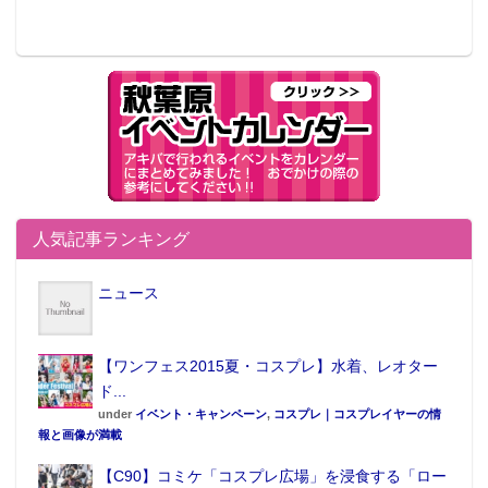
人気記事ランキング
ニュース
【ワンフェス2015夏・コスプレ】水着、レオター
ド...
under
イベント・キャンペーン
,
コスプレ｜コスプレイヤーの情
報と画像が満載
【C90】コミケ「コスプレ広場」を浸食する「ロー