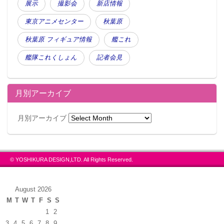
展示
撮影会
新店情報
東京アニメセンター
秋葉原
秋葉原 フィギュア情報
艦これ
艦隊これくしょん
記者会見
月別アーカイブ
月別アーカイブ
© YOSHIKURA DESIGN,LTD. All Rights Reserved.
August 2026
M
T
W
T
F
S
S
1
2
3
4
5
6
7
8
9