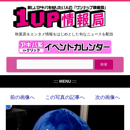
秋葉原＆エンタメ情報をはじめとした旬なニュースを配信
::: MENU :::
前の画像へ
この写真の記事へ
次の画像へ